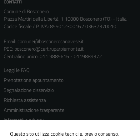
CONTATTI
personali.
Comune di Bosconero
Piazza Martiri della Libertà, 1 10080 Bosconero (TO) - Italia
Codice fiscale / P. IVA: 85501230016 / 03637370010
Email:
comune@bosconerocanavese.it
PEC:
bosconero@cert.ruparpiemonte.it
Centralino unico: 011 9889616 - 0119889372
Leggi le FAQ
Prenotazione appuntamento
Segnalazione disservizio
Richiesta assistenza
Amministrazione trasparente
Informativa privacy
Cookie Policy
Questo sito utilizza cookie tecnici e, previo consenso,