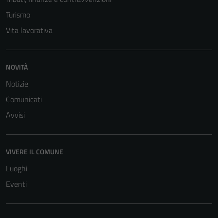
Turismo
Vita lavorativa
NOVITÀ
Tecnici
Notizie
Questi cookie
Comunicati
sono necessari
Avvisi
per il
funzionamento
del sito e non
VIVERE IL COMUNE
possono
essere
Luoghi
disabilitati.
Eventi
Questi cookie
non raccolgono
informazioni