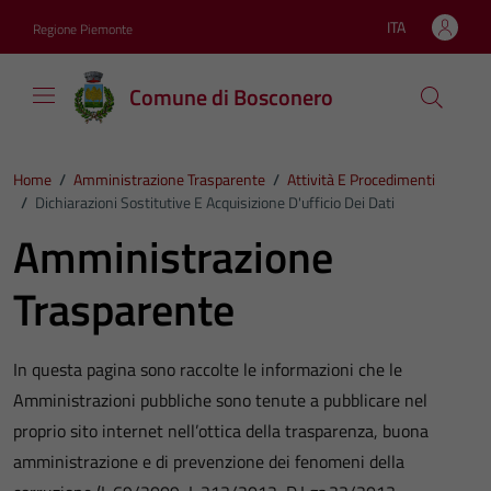
Vai ai contenuti
Vai al footer
ITA
Regione Piemonte
Lingua attiva:
Comune di Bosconero
Home
/
Amministrazione Trasparente
/
Attività E Procedimenti
/
Dichiarazioni Sostitutive E Acquisizione D'ufficio Dei Dati
Amministrazione
Trasparente
In questa pagina sono raccolte le informazioni che le
Amministrazioni pubbliche sono tenute a pubblicare nel
proprio sito internet nell’ottica della trasparenza, buona
amministrazione e di prevenzione dei fenomeni della