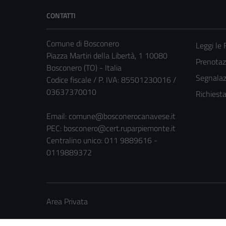
CONTATTI
Comune di Bosconero
Leggi le
Piazza Martiri della Libertà, 1 10080
Prenota
Bosconero (TO) - Italia
Segnalazi
Codice fiscale / P. IVA: 85501230016 /
03637370010
Richiest
Email:
comune@bosconerocanavese.it
PEC:
bosconero@cert.ruparpiemonte.it
Centralino unico: 011 9889616 -
0119889372
Area Privata