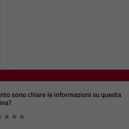
nto sono chiare le informazioni su questa
ina?
a 1 stelle su 5
luta 2 stelle su 5
Valuta 3 stelle su 5
Valuta 4 stelle su 5
Valuta 5 stelle su 5