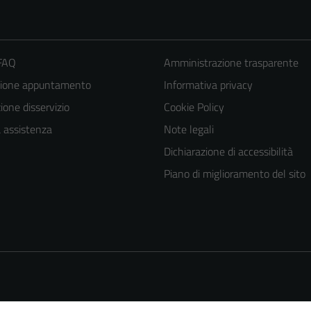
 FAQ
Amministrazione trasparente
zione appuntamento
Informativa privacy
one disservizio
Cookie Policy
a assistenza
Note legali
Dichiarazione di accessibilità
Tecnici
Piano di miglioramento del sito
Questi cookie
sono necessari
per il
funzionamento
del sito e non
possono
essere