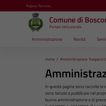
Vai ai contenuti
Vai al footer
Regione Piemonte
Comune di Bosco
Portale Istituzionale
Amministrazione
Novità
Servi
Home
/
Amministrazione Trasparent
Amministraz
In questa pagina sono raccolte le
sono tenute a pubblicare nel propri
buona amministrazione e di preve