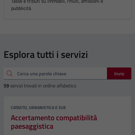
Tasse e tributi su immobili, rifiuti, affissioni e
pubblicità
Esplora tutti i servizi
Cerca una parola chiave
Invio
59
servizi trovati in ordine alfabetico
Categoria:
CATASTO, URBANISTICA E SUE
Accertamento compatibilità
paesaggistica