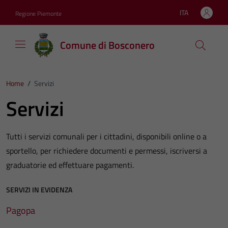
Vai ai contenuti
Vai al footer
ITA
Regione Piemonte
Lingua attiva:
Comune di Bosconero
Home
/
Servizi
Servizi
Tutti i servizi comunali per i cittadini, disponibili online o a
sportello, per richiedere documenti e permessi, iscriversi a
graduatorie ed effettuare pagamenti.
SERVIZI IN EVIDENZA
Pagopa