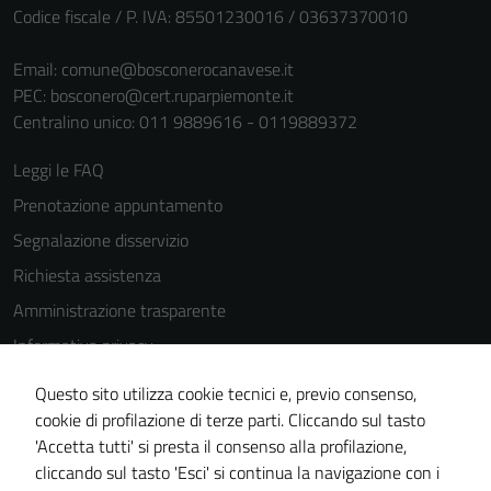
Codice fiscale / P. IVA: 85501230016 / 03637370010
Email:
comune@bosconerocanavese.it
PEC:
bosconero@cert.ruparpiemonte.it
Centralino unico: 011 9889616 - 0119889372
Leggi le FAQ
Prenotazione appuntamento
Segnalazione disservizio
Richiesta assistenza
Amministrazione trasparente
Informativa privacy
Cookie Policy
Questo sito utilizza cookie tecnici e, previo consenso,
Note legali
cookie di profilazione di terze parti. Cliccando sul tasto
'Accetta tutti' si presta il consenso alla profilazione,
Dichiarazione di accessibilità
cliccando sul tasto 'Esci' si continua la navigazione con i
Piano di miglioramento del sito