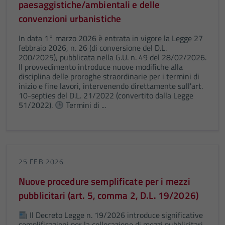
paesaggistiche/ambientali e delle
convenzioni urbanistiche
In data 1° marzo 2026 è entrata in vigore la Legge 27
febbraio 2026, n. 26 (di conversione del D.L.
200/2025), pubblicata nella G.U. n. 49 del 28/02/2026.
Il provvedimento introduce nuove modifiche alla
disciplina delle proroghe straordinarie per i termini di
inizio e fine lavori, intervenendo direttamente sull'art.
10-septies del D.L. 21/2022 (convertito dalla Legge
51/2022).
Termini di ...
25 FEB 2026
Nuove procedure semplificate per i mezzi
Tecnici
Questi cookie
pubblicitari (art. 5, comma 2, D.L. 19/2026)
sono necessari
Il Decreto Legge n. 19/2026 introduce significative
per il
semplificazioni per la collocazione di mezzi pubblicitari