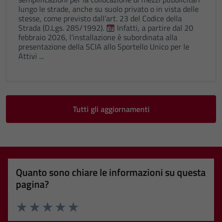
funzionamento
lungo le strade, anche su suolo privato o in vista delle
del sito e non
stesse, come previsto dall’art. 23 del Codice della
Strada (D.Lgs. 285/1992).
Infatti, a partire dal 20
possono
febbraio 2026, l’installazione è subordinata alla
essere
presentazione della SCIA allo Sportello Unico per le
disabilitati.
Attivi ...
Questi cookie
non raccolgono
informazioni
personali.
Tutti gli aggiornamenti
Quanto sono chiare le informazioni su questa
pagina?
Valuta 1 stelle su 5
Valuta 2 stelle su 5
Valuta 3 stelle su 5
Valuta 4 stelle su 5
Valuta 5 stelle su 5