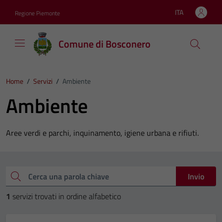
Vai ai contenuti
Vai al footer
ITA
Regione Piemonte
Lingua attiva:
Comune di Bosconero
Home
/
Servizi
/
Ambiente
Ambiente
Aree verdi e parchi, inquinamento, igiene urbana e rifiuti.
Esplora tutti i servizi
Cerca una parola chiave
Invio
1
servizi trovati in ordine alfabetico