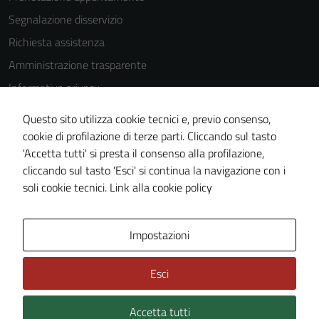
Segnalazione disservizio
Richiesta assistenza
Amministrazione trasparente
Informativa privacy
Cookie Policy
Questo sito utilizza cookie tecnici e, previo consenso,
Note legali
cookie di profilazione di terze parti. Cliccando sul tasto
'Accetta tutti' si presta il consenso alla profilazione,
Dichiarazione di accessibilità
cliccando sul tasto 'Esci' si continua la navigazione con i
Piano di miglioramento del sito
soli cookie tecnici.
Link alla cookie policy
Tecnici
Questi cookie
sono necessari
Area Privata
Impostazioni
per il
funzionamento
Esci
del sito e non
possono
essere
Accetta tutti
Credits: ©
Technical Design s.r.l.