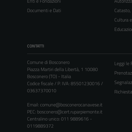
Enti e Fondazioni
Autorizza
Documenti e Dati
Catasto,
Cultura 
Educazio
CONTATTI
Comune di Bosconero
Leggi le
Piazza Martiri della Libertà, 1 10080
Prenota
Bosconero (TO) - Italia
Segnalazi
Codice fiscale / P. IVA: 85501230016 /
03637370010
Richiest
Email:
comune@bosconerocanavese.it
PEC:
bosconero@cert.ruparpiemonte.it
Centralino unico: 011 9889616 -
0119889372