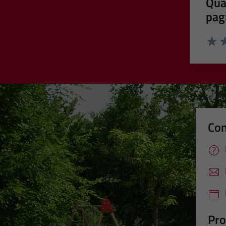
Qua
pag
Valut
Va
Con
Pro