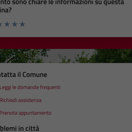
nto sono chiare le informazioni su questa
ina?
a 1 stelle su 5
luta 2 stelle su 5
Valuta 3 stelle su 5
Valuta 4 stelle su 5
Valuta 5 stelle su 5
tatta il Comune
Leggi le domande frequenti
Richiedi assistenza
Prenota appuntamento
blemi in città