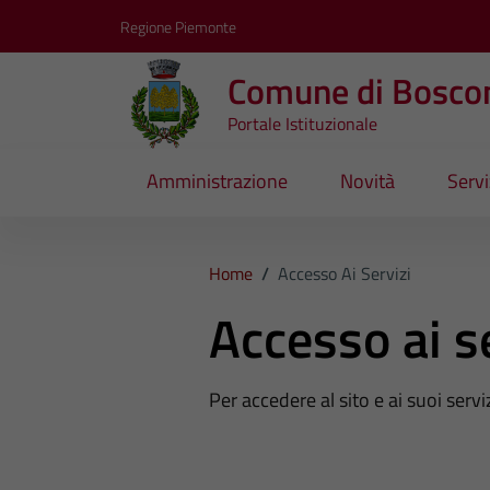
Vai ai contenuti
Vai al footer
Regione Piemonte
Comune di Bosco
Portale Istituzionale
Amministrazione
Novità
Servi
Home
/
Accesso Ai Servizi
Accesso ai s
Per accedere al sito e ai suoi servi