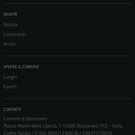
NOVITÀ
Notizie
Comunicati
Tecnici
Avvisi
Questi cookie
sono necessari
per il
VIVERE IL COMUNE
funzionamento
del sito e non
Luoghi
possono
Eventi
essere
disabilitati.
Questi cookie
CONTATTI
non raccolgono
informazioni
Comune di Bosconero
personali.
Piazza Martiri della Libertà, 1 10080 Bosconero (TO) - Italia
Codice fiscale / P. IVA: 85501230016 / 03637370010