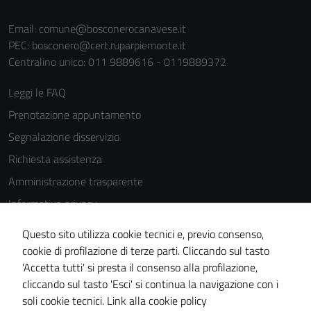
Email:
comune@bosconerocanavese.it
PEC:
bosconero@cert.ruparpiemonte.it
Centralino unico: 011 9889616 - 0119889372
Leggi le FAQ
Prenotazione appuntamento
Segnalazione disservizio
Richiesta assistenza
Amministrazione trasparente
Informativa privacy
Cookie Policy
Questo sito utilizza cookie tecnici e, previo consenso,
Note legali
cookie di profilazione di terze parti. Cliccando sul tasto
'Accetta tutti' si presta il consenso alla profilazione,
Dichiarazione di accessibilità
cliccando sul tasto 'Esci' si continua la navigazione con i
Piano di miglioramento del sito
soli cookie tecnici.
Link alla cookie policy