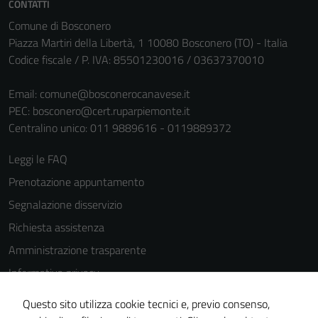
CONTATTI
personali.
Comune di Bosconero
Piazza Martiri della Libertà, 1 10080 Bosconero (TO) - Italia
Codice fiscale / P. IVA: 85501230016 / 03637370010
Email:
comune@bosconerocanavese.it
PEC:
bosconero@cert.ruparpiemonte.it
Centralino unico: 011 9889616 - 0119889372
Leggi le FAQ
Prenotazione appuntamento
Segnalazione disservizio
Richiesta assistenza
Amministrazione trasparente
Informativa privacy
Cookie Policy
Questo sito utilizza cookie tecnici e, previo consenso,