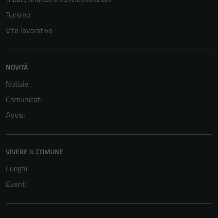
Turismo
Vita lavorativa
NOVITÀ
Tecnici
Notizie
Questi cookie
Comunicati
sono necessari
Avvisi
per il
funzionamento
del sito e non
VIVERE IL COMUNE
possono
essere
Luoghi
disabilitati.
Eventi
Questi cookie
non raccolgono
informazioni