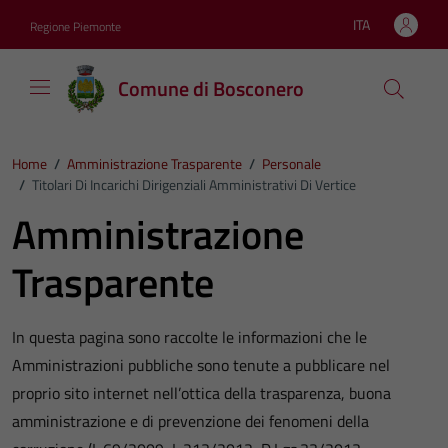
Vai ai contenuti
Vai al footer
ITA
Regione Piemonte
Lingua attiva:
Comune di Bosconero
Home
/
Amministrazione Trasparente
/
Personale
/
Titolari Di Incarichi Dirigenziali Amministrativi Di Vertice
Amministrazione
Trasparente
In questa pagina sono raccolte le informazioni che le
Amministrazioni pubbliche sono tenute a pubblicare nel
proprio sito internet nell’ottica della trasparenza, buona
amministrazione e di prevenzione dei fenomeni della