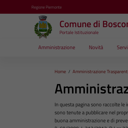
Vai ai contenuti
Vai al footer
Regione Piemonte
Comune di Bosco
Portale Istituzionale
Amministrazione
Novità
Servi
Home
/
Amministrazione Trasparent
Amministraz
In questa pagina sono raccolte le
sono tenute a pubblicare nel propri
buona amministrazione e di preve