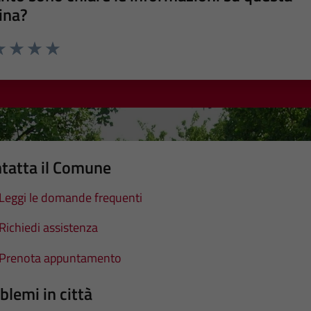
ina?
a 1 stelle su 5
luta 2 stelle su 5
Valuta 3 stelle su 5
Valuta 4 stelle su 5
Valuta 5 stelle su 5
tatta il Comune
Leggi le domande frequenti
Richiedi assistenza
Prenota appuntamento
blemi in città