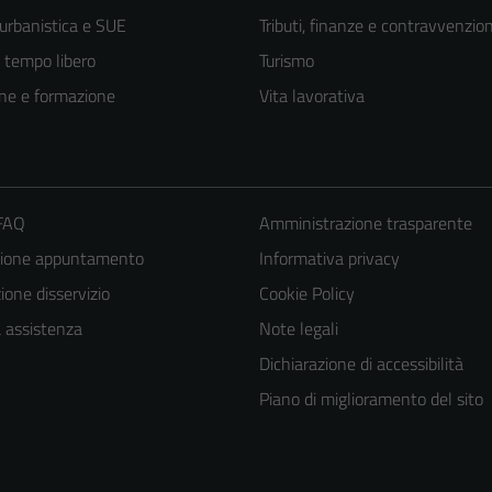
 urbanistica e SUE
Tributi, finanze e contravvenzion
e tempo libero
Turismo
ne e formazione
Vita lavorativa
 FAQ
Amministrazione trasparente
zione appuntamento
Informativa privacy
one disservizio
Cookie Policy
Tecnici
a assistenza
Note legali
Questi cookie
Dichiarazione di accessibilità
sono necessari
Piano di miglioramento del sito
per il
funzionamento
del sito e non