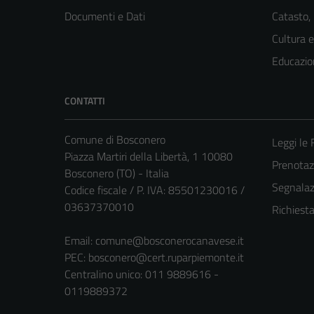
Documenti e Dati
Catasto,
Cultura 
Educazio
CONTATTI
Comune di Bosconero
Leggi le
Piazza Martiri della Libertà, 1 10080
Prenota
Bosconero (TO) - Italia
Segnalazi
Codice fiscale / P. IVA: 85501230016 /
03637370010
Richiest
Email:
comune@bosconerocanavese.it
PEC:
bosconero@cert.ruparpiemonte.it
Centralino unico: 011 9889616 -
0119889372