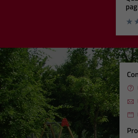
pag
Valut
Va
Con
Pro