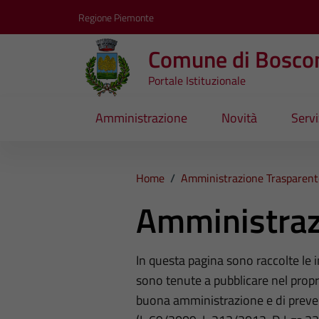
Vai ai contenuti
Vai al footer
Regione Piemonte
Comune di Bosco
Portale Istituzionale
Amministrazione
Novità
Servi
Home
/
Amministrazione Trasparent
Amministraz
In questa pagina sono raccolte le
sono tenute a pubblicare nel propri
buona amministrazione e di preve