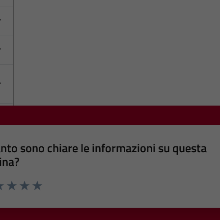
nto sono chiare le informazioni su questa
ina?
a 1 stelle su 5
luta 2 stelle su 5
Valuta 3 stelle su 5
Valuta 4 stelle su 5
Valuta 5 stelle su 5