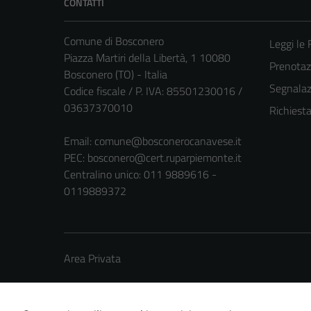
CONTATTI
Comune di Bosconero
Leggi le
Piazza Martiri della Libertà, 1 10080
Prenota
Bosconero (TO) - Italia
Segnalazi
Codice fiscale / P. IVA: 85501230016 /
03637370010
Richiest
Email:
comune@bosconerocanavese.it
PEC:
bosconero@cert.ruparpiemonte.it
Centralino unico: 011 9889616 -
0119889372
Area Privata