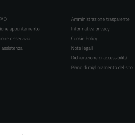
 FAQ
Amministrazione trasparente
zione appuntamento
Informativa privacy
one disservizio
Cookie Policy
a assistenza
Note legali
Dichiarazione di accessibilità
Tecnici
Piano di miglioramento del sito
Questi cookie
sono necessari
per il
funzionamento
del sito e non
possono
essere
disabilitati.