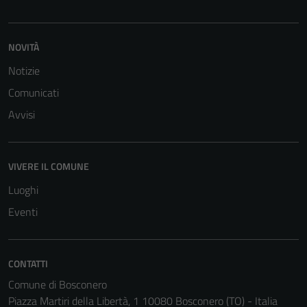
NOVITÀ
Notizie
Comunicati
Tecnici
Questi cookie
Avvisi
sono necessari
per il
funzionamento
VIVERE IL COMUNE
del sito e non
Luoghi
possono
essere
Eventi
disabilitati.
Questi cookie
non raccolgono
CONTATTI
informazioni
Comune di Bosconero
personali.
Piazza Martiri della Libertà, 1 10080 Bosconero (TO) - Italia