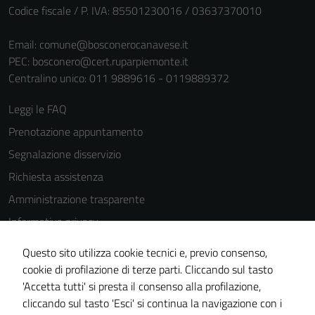
Codice fiscale / P. IVA: 85501230016 / 03637370010
Email:
comune@bosconerocanavese.it
PEC:
bosconero@cert.ruparpiemonte.it
Centralino unico: 011 9889616 - 0119889372
Leggi le FAQ
Prenotazione appuntamento
Segnalazione disservizio
Richiesta assistenza
Amministrazione trasparente
Informativa privacy
Cookie Policy
Questo sito utilizza cookie tecnici e, previo consenso,
Note legali
cookie di profilazione di terze parti. Cliccando sul tasto
'Accetta tutti' si presta il consenso alla profilazione,
Dichiarazione di accessibilità
cliccando sul tasto 'Esci' si continua la navigazione con i
Piano di miglioramento del sito