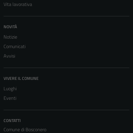
Vita lavorativa
NOVITÀ
Notizie
Tecnici
Comunicati
Questi cookie
Avvisi
sono necessari
per il
funzionamento
VIVERE IL COMUNE
del sito e non
possono
Luoghi
essere
Eventi
disabilitati.
Questi cookie
non raccolgono
CONTATTI
informazioni
Comune di Bosconero
personali.