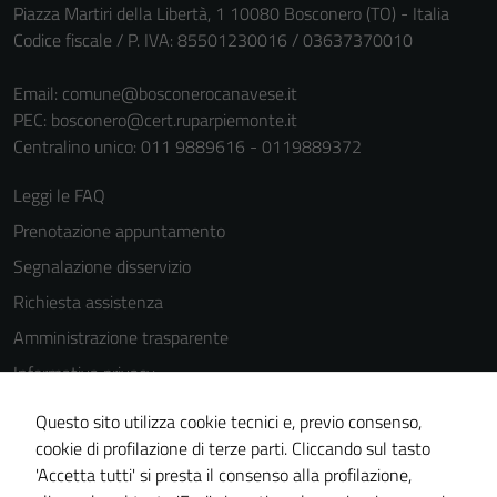
Piazza Martiri della Libertà, 1 10080 Bosconero (TO) - Italia
Codice fiscale / P. IVA: 85501230016 / 03637370010
Email:
comune@bosconerocanavese.it
PEC:
bosconero@cert.ruparpiemonte.it
Centralino unico: 011 9889616 - 0119889372
Leggi le FAQ
Prenotazione appuntamento
Segnalazione disservizio
Richiesta assistenza
Amministrazione trasparente
Informativa privacy
Cookie Policy
Questo sito utilizza cookie tecnici e, previo consenso,
Note legali
cookie di profilazione di terze parti. Cliccando sul tasto
'Accetta tutti' si presta il consenso alla profilazione,
Dichiarazione di accessibilità