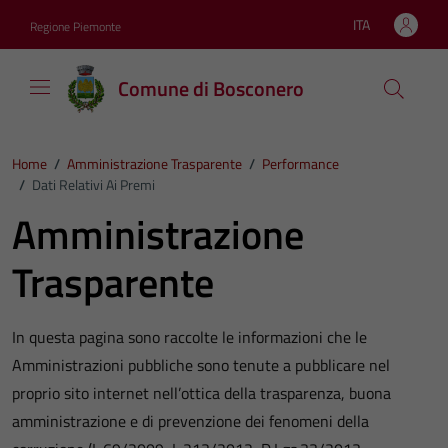
Vai ai contenuti
Vai al footer
ITA
Regione Piemonte
Lingua attiva:
Comune di Bosconero
Home
/
Amministrazione Trasparente
/
Performance
/
Dati Relativi Ai Premi
Amministrazione
Trasparente
In questa pagina sono raccolte le informazioni che le
Amministrazioni pubbliche sono tenute a pubblicare nel
proprio sito internet nell’ottica della trasparenza, buona
amministrazione e di prevenzione dei fenomeni della