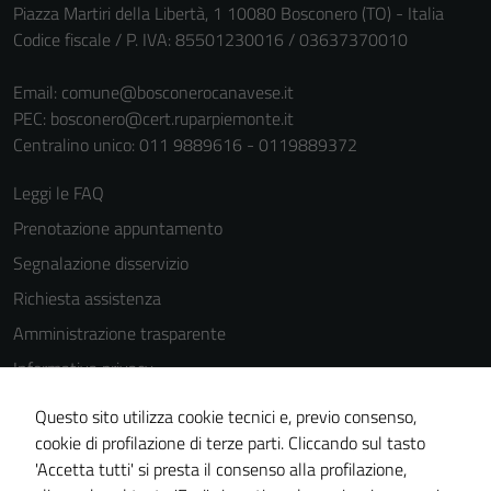
Piazza Martiri della Libertà, 1 10080 Bosconero (TO) - Italia
Codice fiscale / P. IVA: 85501230016 / 03637370010
Email:
comune@bosconerocanavese.it
PEC:
bosconero@cert.ruparpiemonte.it
Centralino unico: 011 9889616 - 0119889372
Leggi le FAQ
Prenotazione appuntamento
Segnalazione disservizio
Richiesta assistenza
Amministrazione trasparente
Informativa privacy
Cookie Policy
Questo sito utilizza cookie tecnici e, previo consenso,
Note legali
cookie di profilazione di terze parti. Cliccando sul tasto
'Accetta tutti' si presta il consenso alla profilazione,
Dichiarazione di accessibilità