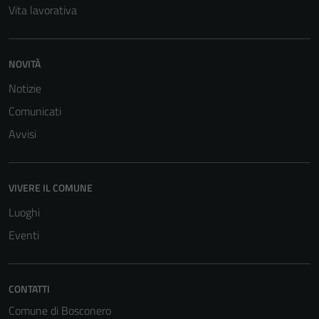
Vita lavorativa
NOVITÀ
Notizie
Tecnici
Comunicati
Questi cookie
Avvisi
sono necessari
per il
funzionamento
VIVERE IL COMUNE
del sito e non
possono
Luoghi
essere
Eventi
disabilitati.
Questi cookie
non raccolgono
CONTATTI
informazioni
Comune di Bosconero
personali.