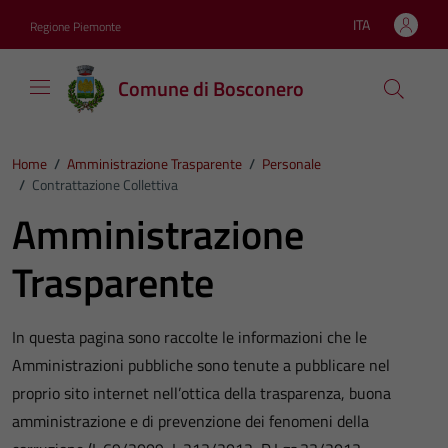
Vai ai contenuti
Vai al footer
ITA
Regione Piemonte
Lingua attiva:
Comune di Bosconero
Home
/
Amministrazione Trasparente
/
Personale
/
Contrattazione Collettiva
Amministrazione
Trasparente
In questa pagina sono raccolte le informazioni che le
Amministrazioni pubbliche sono tenute a pubblicare nel
proprio sito internet nell’ottica della trasparenza, buona
amministrazione e di prevenzione dei fenomeni della