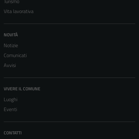
Turismo
per il
funzionamento
Vita lavorativa
del sito e non
possono
essere
NOVITÀ
disabilitati.
Notizie
Questi cookie
non raccolgono
Comunicati
informazioni
Avvisi
personali.
VIVERE IL COMUNE
Luoghi
Eventi
CONTATTI