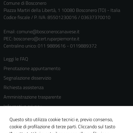
Comune di Bosconero
Piazza Martiri della Libertà, 1 10080 Bosconero (TO) - Italia
Codice fiscale / P. IVA: 85501230016 / 03637370010
Email:
comune@bosconerocanavese.it
PEC:
bosconero@cert.ruparpiemonte.it
Centralino unico: 011 9889616 - 0119889372
Leggi le FAQ
Prenotazione appuntamento
Segnalazione disservizio
Richiesta assistenza
Amministrazione trasparente
Informativa privacy
Cookie Policy
Questo sito utilizza cookie tecnici e, previo consenso,
Note legali
cookie di profilazione di terze parti. Cliccando sul tasto