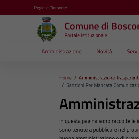
Vai ai contenuti
Vai al footer
Regione Piemonte
Comune di Bosco
Portale Istituzionale
Amministrazione
Novità
Servi
Home
/
Amministrazione Trasparent
/
Sanzioni Per Mancata Comunicazio
Amministraz
In questa pagina sono raccolte le
sono tenute a pubblicare nel propri
buona amministrazione e di preve