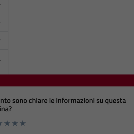
nto sono chiare le informazioni su questa
ina?
a 1 stelle su 5
luta 2 stelle su 5
Valuta 3 stelle su 5
Valuta 4 stelle su 5
Valuta 5 stelle su 5