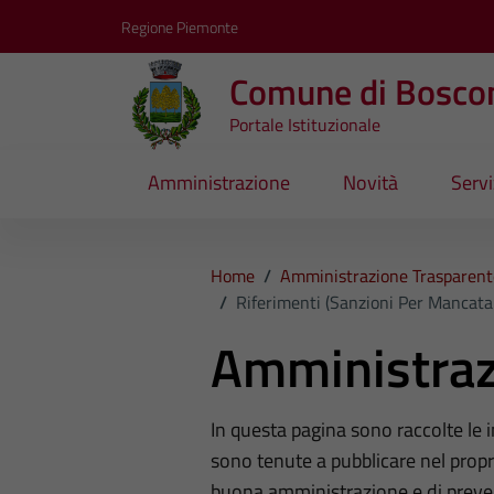
Vai ai contenuti
Vai al footer
Regione Piemonte
Comune di Bosco
Portale Istituzionale
Amministrazione
Novità
Servi
Home
/
Amministrazione Trasparent
/
Riferimenti (Sanzioni Per Mancata
Amministraz
In questa pagina sono raccolte le
sono tenute a pubblicare nel propri
buona amministrazione e di preve