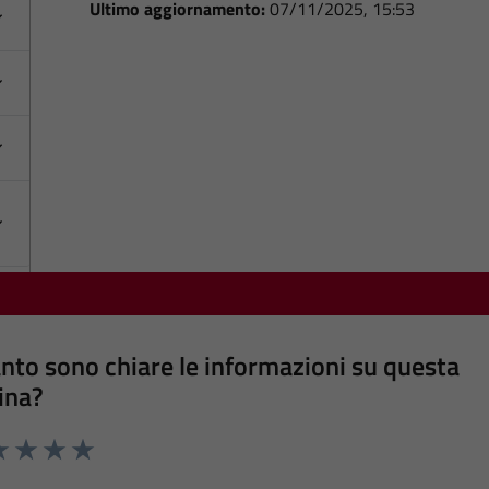
Ultimo aggiornamento:
07/11/2025, 15:53
nto sono chiare le informazioni su questa
ina?
a 1 stelle su 5
luta 2 stelle su 5
Valuta 3 stelle su 5
Valuta 4 stelle su 5
Valuta 5 stelle su 5