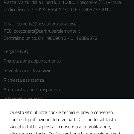
Piazza Martiri della Libertà, 1 10080 Bosconero (TO) - Italia
Codice fiscale / P. IVA: 85501230016 / 03637370010
Email:
comune@bosconerocanavese.it
PEC:
bosconero@cert.ruparpiemonte.it
Centralino unico: 011 9889616 - 0119889372
Leggi le FAQ
Prenotazione appuntamento
Segnalazione disservizio
Richiesta assistenza
Amministrazione trasparente
Informativa privacy
Cookie Policy
Questo sito utilizza cookie tecnici e, previo consenso,
Note legali
cookie di profilazione di terze parti. Cliccando sul tasto
'Accetta tutti' si presta il consenso alla profilazione,
Dichiarazione di accessibilità
cliccando sul tasto 'Esci' si continua la navigazione con i