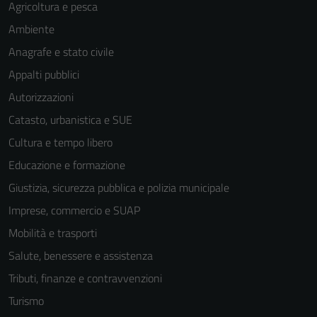
Agricoltura e pesca
Ambiente
Anagrafe e stato civile
Appalti pubblici
Autorizzazioni
Tecnici
Catasto, urbanistica e SUE
Questi cookie
sono necessari
Cultura e tempo libero
per il
Educazione e formazione
funzionamento
Giustizia, sicurezza pubblica e polizia municipale
del sito e non
possono
Imprese, commercio e SUAP
essere
Mobilità e trasporti
disabilitati.
Salute, benessere e assistenza
Questi cookie
non raccolgono
Tributi, finanze e contravvenzioni
informazioni
Turismo
personali.