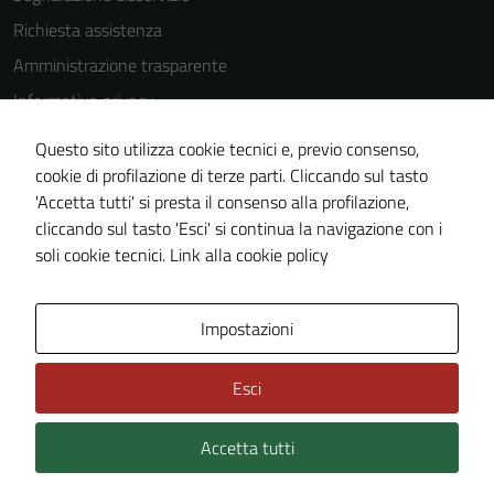
Richiesta assistenza
Amministrazione trasparente
Informativa privacy
Cookie Policy
Questo sito utilizza cookie tecnici e, previo consenso,
Note legali
cookie di profilazione di terze parti. Cliccando sul tasto
'Accetta tutti' si presta il consenso alla profilazione,
Dichiarazione di accessibilità
cliccando sul tasto 'Esci' si continua la navigazione con i
Piano di miglioramento del sito
soli cookie tecnici.
Link alla cookie policy
Area Privata
Impostazioni
Esci
Accetta tutti
Credits: ©
Technical Design s.r.l.