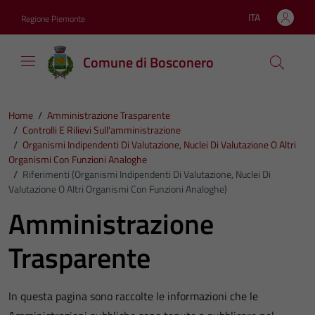
Vai ai contenuti
Vai al footer
ITA
Regione Piemonte
Lingua attiva:
Comune di Bosconero
Home
/
Amministrazione Trasparente
/
Controlli E Rilievi Sull'amministrazione
/
Organismi Indipendenti Di Valutazione, Nuclei Di Valutazione O Altri
Organismi Con Funzioni Analoghe
/
Riferimenti (Organismi Indipendenti Di Valutazione, Nuclei Di
Valutazione O Altri Organismi Con Funzioni Analoghe)
Amministrazione
Trasparente
In questa pagina sono raccolte le informazioni che le