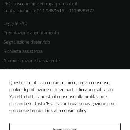
PEC:
bosconero@cert.ruparpiemonte.it
Centralino unico: 011 9889616 - 0119889372
Leggi le FAQ
Prenotazione appuntamento
Segnalazione disservizio
Richiesta assistenza
Amministrazione trasparente
Informativa privacy
Cookie Policy
Questo sito utilizza cookie tecnici e, previo consenso,
Note legali
cookie di profilazione di terze parti. Cliccando sul tasto
'Accetta tutti' si presta il consenso alla profilazione,
Dichiarazione di accessibilità
cliccando sul tasto 'Esci' si continua la navigazione con i
Piano di miglioramento del sito
soli cookie tecnici.
Link alla cookie policy
Area Privata
Impostazioni