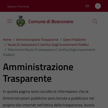
Vai ai contenuti
Vai al footer
ITA
Regione Piemonte
Lingua attiva:
Comune di Bosconero
Home
/
Amministrazione Trasparente
/
Opere Pubbliche
/
Nuclei Di Valutazione E Verifica Degli Investimenti Pubblici
/
Riferimenti (Nuclei Di Valutazione E Verifica Degli Investimenti
Pubblici)
Amministrazione
Trasparente
In questa pagina sono raccolte le informazioni che le
Amministrazioni pubbliche sono tenute a pubblicare nel
proprio sito internet nell’ottica della trasparenza, buona