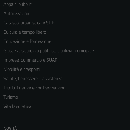
Appalti pubblici
Autorizzazioni
Catasto, urbanistica e SUE
Tecnici
Cultura e tempo libero
Questi cookie
Educazione e formazione
sono necessari
per il
Giustizia, sicurezza pubblica e polizia municipale
funzionamento
Imprese, commercio e SUAP
del sito e non
Mobilità e trasporti
possono
essere
Salute, benessere e assistenza
disabilitati.
Tributi, finanze e contravvenzioni
Questi cookie
Turismo
non raccolgono
informazioni
Vita lavorativa
personali.
NOVITÀ