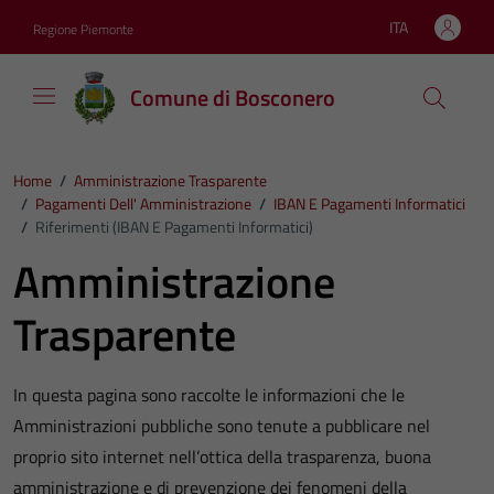
Vai ai contenuti
Vai al footer
ITA
Regione Piemonte
Lingua attiva:
Comune di Bosconero
Home
/
Amministrazione Trasparente
/
Pagamenti Dell' Amministrazione
/
IBAN E Pagamenti Informatici
/
Riferimenti (IBAN E Pagamenti Informatici)
Amministrazione
Trasparente
In questa pagina sono raccolte le informazioni che le
Amministrazioni pubbliche sono tenute a pubblicare nel
proprio sito internet nell’ottica della trasparenza, buona
amministrazione e di prevenzione dei fenomeni della