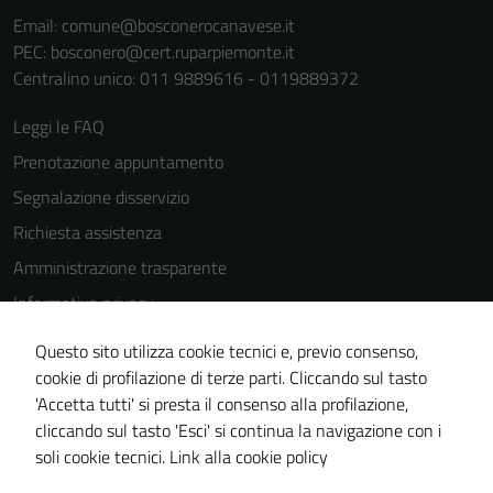
Email:
comune@bosconerocanavese.it
PEC:
bosconero@cert.ruparpiemonte.it
Centralino unico: 011 9889616 - 0119889372
Leggi le FAQ
Prenotazione appuntamento
Segnalazione disservizio
Richiesta assistenza
Amministrazione trasparente
Informativa privacy
Cookie Policy
Questo sito utilizza cookie tecnici e, previo consenso,
Note legali
cookie di profilazione di terze parti. Cliccando sul tasto
'Accetta tutti' si presta il consenso alla profilazione,
Dichiarazione di accessibilità
cliccando sul tasto 'Esci' si continua la navigazione con i
Piano di miglioramento del sito
soli cookie tecnici.
Link alla cookie policy