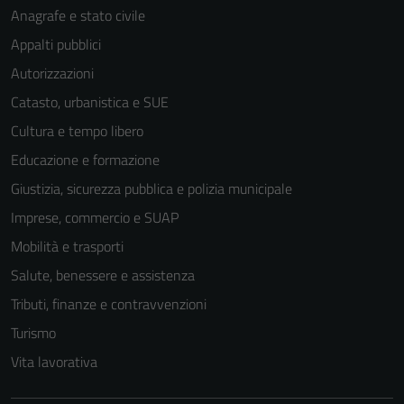
Anagrafe e stato civile
Appalti pubblici
Autorizzazioni
Catasto, urbanistica e SUE
Tecnici
Questi cookie
Cultura e tempo libero
sono necessari
Educazione e formazione
per il
Giustizia, sicurezza pubblica e polizia municipale
funzionamento
del sito e non
Imprese, commercio e SUAP
possono
Mobilità e trasporti
essere
Salute, benessere e assistenza
disabilitati.
Questi cookie
Tributi, finanze e contravvenzioni
non raccolgono
Turismo
informazioni
Vita lavorativa
personali.