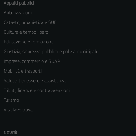
Appalti pubblici
possono
Autorizzazioni
essere
disabilitati.
Catasto, urbanistica e SUE
Questi cookie
Cultura e tempo libero
non raccolgono
Educazione e formazione
informazioni
personali.
Giustizia, sicurezza pubblica e polizia municipale
Imprese, commercio e SUAP
Mobilità e trasporti
Salute, benessere e assistenza
Tributi, finanze e contravvenzioni
Turismo
Vita lavorativa
NOVITÀ