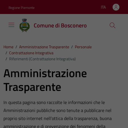
Vai ai contenuti
Vai al footer
ITA
Regione Piemonte
Lingua attiva:
Comune di Bosconero
Home
/
Amministrazione Trasparente
/
Personale
/
Contrattazione Integrativa
/
Riferimenti (Contrattazione Integrativa)
Amministrazione
Trasparente
In questa pagina sono raccolte le informazioni che le
Amministrazioni pubbliche sono tenute a pubblicare nel
proprio sito internet nell’ottica della trasparenza, buona
amministrazione e di prevenzione dei fenomeni della