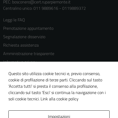
PEC:
bosconero@cert.ruparpiemonte.it
Centralino unico: 011 9889616 - 0119889372
Leggi le FAQ
Prenotazione appuntamento
Segnalazione disservizio
Richiesta assistenza
Amministrazione trasparente
Informativa privacy
Cookie Policy
Questo sito utilizza cookie tecnici e, previo consenso,
Note legali
cookie di profilazione di terze parti. Cliccando sul tasto
'Accetta tutti' si presta il consenso alla profilazione,
Dichiarazione di accessibilità
cliccando sul tasto 'Esci' si continua la navigazione con i
Piano di miglioramento del sito
soli cookie tecnici.
Link alla cookie policy
Area Privata
Impostazioni