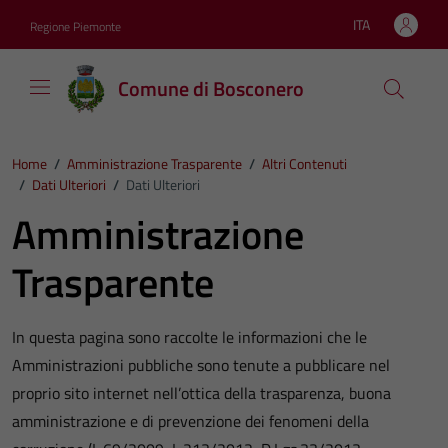
Vai ai contenuti
Vai al footer
ITA
Regione Piemonte
Lingua attiva:
Comune di Bosconero
Home
/
Amministrazione Trasparente
/
Altri Contenuti
/
Dati Ulteriori
/
Dati Ulteriori
Amministrazione
Trasparente
In questa pagina sono raccolte le informazioni che le
Amministrazioni pubbliche sono tenute a pubblicare nel
proprio sito internet nell’ottica della trasparenza, buona
amministrazione e di prevenzione dei fenomeni della