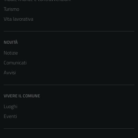
Turismo
Vita lavorativa
NOVITÀ
Tecnici
Notizie
Questi cookie
Comunicati
sono necessari
Avvisi
per il
funzionamento
del sito e non
VIVERE IL COMUNE
possono
essere
Luoghi
disabilitati.
Eventi
Questi cookie
non raccolgono
informazioni