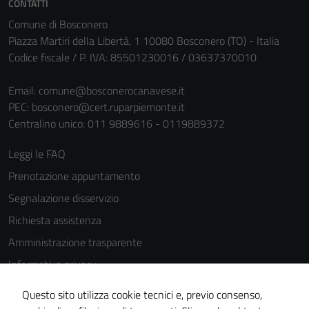
CONTATTI
personali.
Comune di Bosconero
Piazza Martiri della Libertà, 1 10080 Bosconero (TO) - Italia
Codice fiscale / P. IVA: 85501230016 / 03637370010
Email:
comune@bosconerocanavese.it
PEC:
bosconero@cert.ruparpiemonte.it
Centralino unico: 011 9889616 - 0119889372
Leggi le FAQ
Prenotazione appuntamento
Segnalazione disservizio
Richiesta assistenza
Amministrazione trasparente
Informativa privacy
Cookie Policy
Questo sito utilizza cookie tecnici e, previo consenso,
Note legali