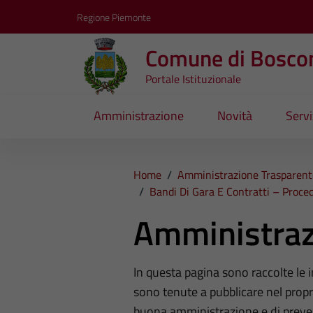
Vai ai contenuti
Vai al footer
Regione Piemonte
Comune di Bosco
Portale Istituzionale
Amministrazione
Novità
Servi
Home
/
Amministrazione Trasparent
/
Bandi Di Gara E Contratti – Proc
Amministraz
In questa pagina sono raccolte le
sono tenute a pubblicare nel propri
buona amministrazione e di preve