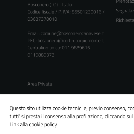
Prenota
Bosconero (TO) - Italia
Segnalazi
Codice fiscale / P. IVA: 85501230016 /
03637370010
Richiest
Email:
comune@bosconerocanavese.it
PEC:
bosconero@cert.ruparpiemonte.it
Centralino unico: 011 9889616 -
0119889372
Area Privata
Questo sito utilizza cookie tecnici e, previo consenso, coo
tutti' si presta il consenso alla profilazione, cliccando sul
Credits: ©
Technical Design s.r.l.
Link alla cookie policy