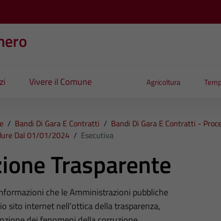
nero
zi
Vivere il Comune
Agricoltura
Temp
e
/
Bandi Di Gara E Contratti
/
Bandi Di Gara E Contratti - Pro
edure Dal 01/01/2024
/
Esecutiva
ione Trasparente
 informazioni che le Amministrazioni pubbliche
o sito internet nell’ottica della trasparenza,
nzione dei fenomeni della corruzione