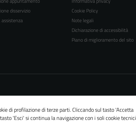
zione appuntamento
Informativa privacy
one disservizio
Cookie Policy
a assistenza
Note legali
Dichiarazione di accessibilità
Piano di miglioramento del sito
Tecnici
Questi cookie
sono necessari
per il
funzionamento
del sito e non
possono
kie di profilazione di terze parti. Cliccando sul tasto 'Accetta
essere
 tasto 'Esci' si continua la navigazione con i soli cookie tecnici
disabilitati.
Questi cookie
non