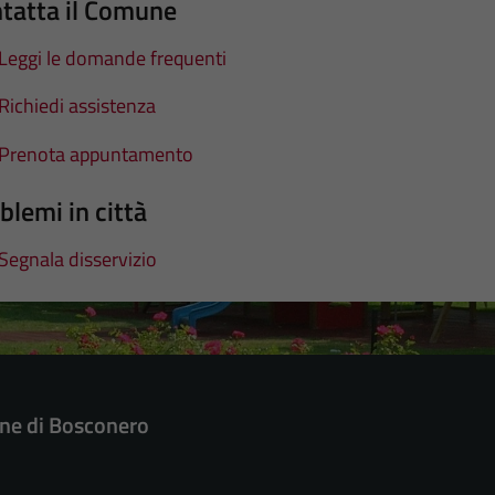
tatta il Comune
Leggi le domande frequenti
Richiedi assistenza
Prenota appuntamento
blemi in città
Segnala disservizio
e di Bosconero