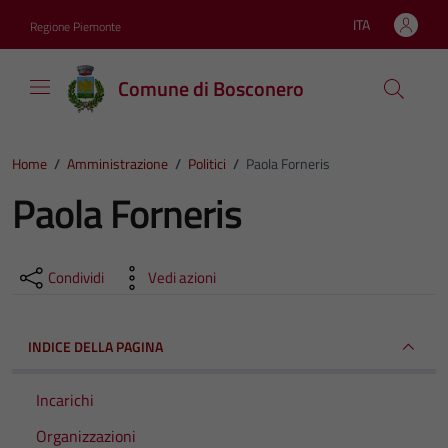
Vai ai contenuti
Vai al footer
ITA
Regione Piemonte
Lingua attiva:
Comune di Bosconero
Home
/
Amministrazione
/
Politici
/
Paola Forneris
Paola Forneris
Condividi
Vedi azioni
INDICE DELLA PAGINA
Incarichi
Organizzazioni