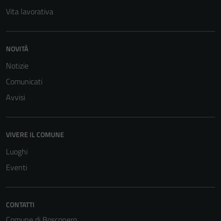
Vita lavorativa
NOVITÀ
Notizie
Tecnici
Comunicati
Questi cookie
Avvisi
sono necessari
per il
funzionamento
del sito e non
VIVERE IL COMUNE
possono
Luoghi
essere
Eventi
disabilitati.
Questi cookie
non raccolgono
CONTATTI
informazioni
personali.
Comune di Bosconero