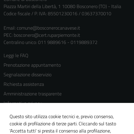
Piazza Martiri della Libertà, 1 10080 Bosconero (TO) - Italia
Codice fiscale / P. IVA: 85501230016 / 03637370010
Email:
comune@bosconerocanavese.it
PEC:
bosconero@cert.ruparpiemonte.it
Centralino unico: 011 9889616 - 0119889372
Leggi le FAQ
Prenotazione appuntamento
Segnalazione disservizio
Richiesta assistenza
Amministrazione trasparente
Informativa privacy
Cookie Policy
Questo sito utilizza cookie tecnici e, previo consenso,
Note legali
cookie di profilazione di terze parti. Cliccando sul tasto
'Accetta tutti' si presta il consenso alla profilazione,
Dichiarazione di accessibilità