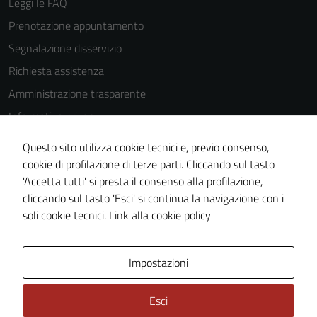
Leggi le FAQ
Prenotazione appuntamento
Tecnici
Segnalazione disservizio
Questi cookie
Richiesta assistenza
sono necessari
Amministrazione trasparente
per il
funzionamento
Informativa privacy
del sito e non
Cookie Policy
possono
Questo sito utilizza cookie tecnici e, previo consenso,
Note legali
essere
cookie di profilazione di terze parti. Cliccando sul tasto
disabilitati.
'Accetta tutti' si presta il consenso alla profilazione,
Dichiarazione di accessibilità
Questi cookie
cliccando sul tasto 'Esci' si continua la navigazione con i
Piano di miglioramento del sito
non raccolgono
soli cookie tecnici.
Link alla cookie policy
informazioni
personali.
Area Privata
Impostazioni
Esci