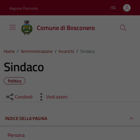
Vai ai contenuti
Vai al footer
ITA
Regione Piemonte
Lingua attiva:
Comune di Bosconero
Home
/
Amministrazione
/
Incarichi
/
Sindaco
Sindaco
Politico
Condividi
Vedi azioni
INDICE DELLA PAGINA
Persona