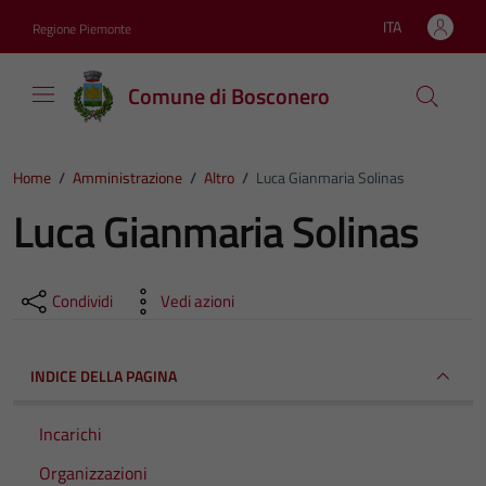
Vai ai contenuti
Vai al footer
ITA
Regione Piemonte
Lingua attiva:
Comune di Bosconero
Home
/
Amministrazione
/
Altro
/
Luca Gianmaria Solinas
Luca Gianmaria Solinas
Condividi
Vedi azioni
INDICE DELLA PAGINA
Incarichi
Organizzazioni