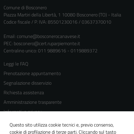
per il
Comune di Bosconero
funzionamento
Piazza Martiri della Libertà, 1 10080 Bosconero (TO) - Italia
del sito e non
Codice fiscale / P. IVA: 85501230016 / 03637370010
possono
essere
Email:
comune@bosconerocanavese.it
disabilitati.
PEC:
bosconero@cert.ruparpiemonte.it
Questi cookie
Centralino unico: 011 9889616 - 0119889372
non raccolgono
informazioni
Leggi le FAQ
personali.
Prenotazione appuntamento
Segnalazione disservizio
Richiesta assistenza
Amministrazione trasparente
Informativa privacy
Cookie Policy
Questo sito utilizza cookie tecnici e, previo consenso,
Note legali
cookie di profilazione di terze parti. Cliccando sul tasto