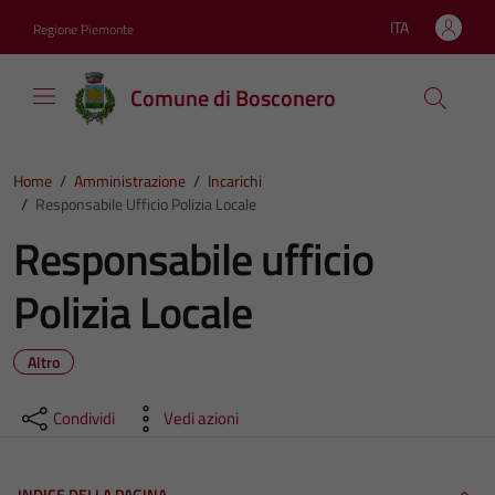
Vai ai contenuti
Vai al footer
ITA
Regione Piemonte
Lingua attiva:
Comune di Bosconero
Home
/
Amministrazione
/
Incarichi
/
Responsabile Ufficio Polizia Locale
Responsabile ufficio
Polizia Locale
Altro
Condividi
Vedi azioni
INDICE DELLA PAGINA