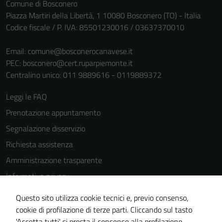
Comune di Bosconero
Piazza Martiri della Libertà, 1 10080 Bosconero (TO) - Italia
Codice fiscale / P. IVA: 85501230016 / 03637370010
Email:
comune@bosconerocanavese.it
PEC:
bosconero@cert.ruparpiemonte.it
Centralino unico: 011 9889616 - 0119889372
Tecnici
Questi cookie
Leggi le FAQ
sono necessari
Prenotazione appuntamento
per il
funzionamento
Segnalazione disservizio
del sito e non
Richiesta assistenza
possono
Amministrazione trasparente
essere
disabilitati.
Informativa privacy
Questi cookie
Cookie Policy
non raccolgono
Questo sito utilizza cookie tecnici e, previo consenso,
Note legali
informazioni
cookie di profilazione di terze parti. Cliccando sul tasto
personali.
'Accetta tutti' si presta il consenso alla profilazione,