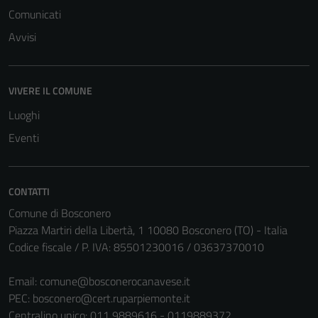
Comunicati
Avvisi
Tecnici
Questi cookie
sono necessari
VIVERE IL COMUNE
per il
Luoghi
funzionamento
Eventi
del sito e non
possono
essere
CONTATTI
disabilitati.
Questi cookie
Comune di Bosconero
non raccolgono
Piazza Martiri della Libertà, 1 10080 Bosconero (TO) - Italia
informazioni
Codice fiscale / P. IVA: 85501230016 / 03637370010
personali.
Email:
comune@bosconerocanavese.it
PEC:
bosconero@cert.ruparpiemonte.it
Centralino unico: 011 9889616 - 0119889372