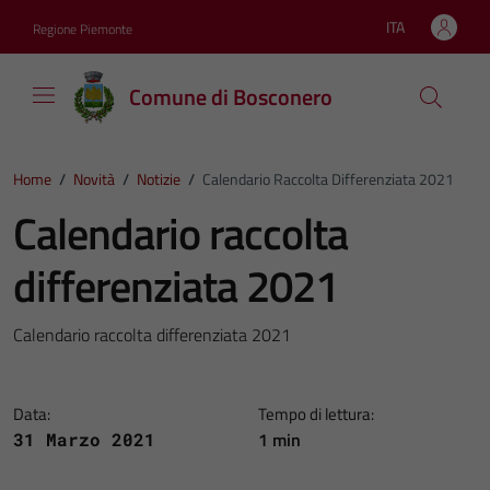
Vai ai contenuti
Vai al footer
ITA
Regione Piemonte
Lingua attiva:
Comune di Bosconero
Home
/
Novità
/
Notizie
/
Calendario Raccolta Differenziata 2021
Calendario raccolta
differenziata 2021
Calendario raccolta differenziata 2021
Data:
Tempo di lettura:
1 min
31 Marzo 2021