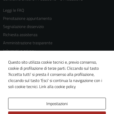
Leggi le FAQ
Prenotazione appuntamento
Segnalazione disservizio
Richiesta assistenza
Amministrazione trasparente
Informativa privacy
Cookie Policy
Questo sito utilizza cookie tecnici e, previo consenso,
Note legali
cookie di profilazione di terze parti. Cliccando sul tasto
'Accetta tutti' si presta il consenso alla profilazione,
Dichiarazione di accessibilità
cliccando sul tasto 'Esci' si continua la navigazione con i
Piano di miglioramento del sito
soli cookie tecnici.
Link alla cookie policy
Area Privata
Impostazioni