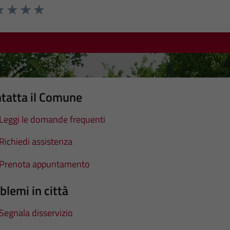
a 1 stelle su 5
luta 2 stelle su 5
Valuta 3 stelle su 5
Valuta 4 stelle su 5
Valuta 5 stelle su 5
tatta il Comune
Leggi le domande frequenti
Richiedi assistenza
Prenota appuntamento
blemi in città
Segnala disservizio