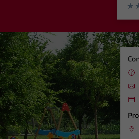
Valut
Va
Con
Pro