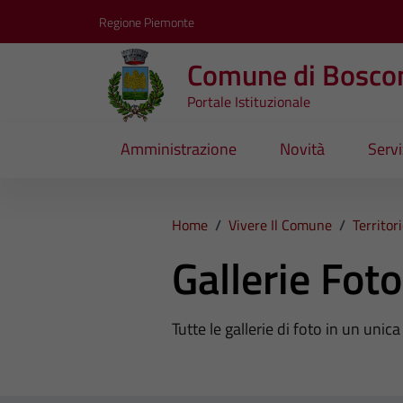
Vai ai contenuti
Vai al footer
Regione Piemonte
Comune di Bosco
Portale Istituzionale
Amministrazione
Novità
Servi
Home
/
Vivere Il Comune
/
Territor
Gallerie Fot
Tutte le gallerie di foto in un unic