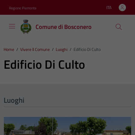
Vai ai contenuti
Vai al footer
ITA
Regione Piemonte
Lingua attiva:
Comune di Bosconero
Home
/
Vivere Il Comune
/
Luoghi
/
Edificio Di Culto
Edificio Di Culto
Luoghi