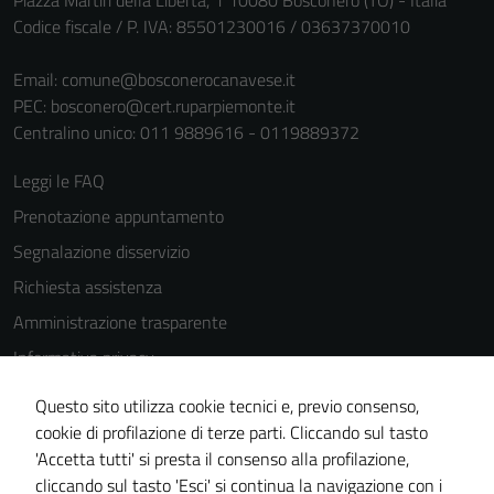
Piazza Martiri della Libertà, 1 10080 Bosconero (TO) - Italia
Codice fiscale / P. IVA: 85501230016 / 03637370010
Email:
comune@bosconerocanavese.it
PEC:
bosconero@cert.ruparpiemonte.it
Centralino unico: 011 9889616 - 0119889372
Leggi le FAQ
Prenotazione appuntamento
Segnalazione disservizio
Richiesta assistenza
Amministrazione trasparente
Informativa privacy
Cookie Policy
Tecnici
Questo sito utilizza cookie tecnici e, previo consenso,
Note legali
Questi cookie
cookie di profilazione di terze parti. Cliccando sul tasto
sono necessari
'Accetta tutti' si presta il consenso alla profilazione,
Dichiarazione di accessibilità
per il
cliccando sul tasto 'Esci' si continua la navigazione con i