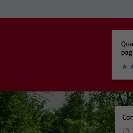
Qua
pag
Valut
Va
Con