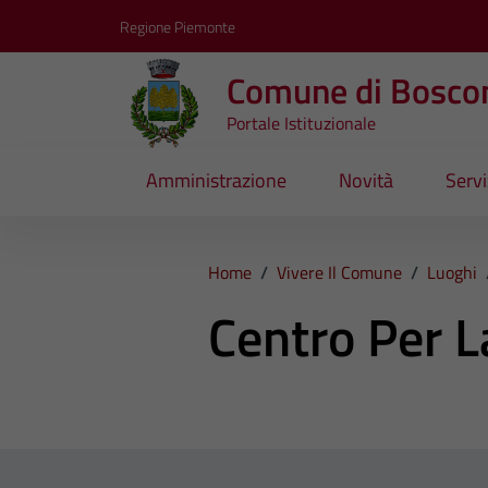
Vai ai contenuti
Vai al footer
Regione Piemonte
Comune di Bosco
Portale Istituzionale
Amministrazione
Novità
Servi
Home
/
Vivere Il Comune
/
Luoghi
Centro Per L