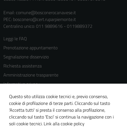
Email:
comune@bosconerocanavese.it
PEC:
bosconero@cert.ruparpiemonte.it
Centralino unico: 011 9889616 - 0119889372
Leggi le FAQ
Prenotazione appuntamento
Segnalazione disservizio
Richiesta assistenza
Amministrazione trasparente
Informativa privacy
Cookie Policy
Questo sito utilizza cookie tecnici e, previo consenso,
Note legali
cookie di profilazione di terze parti. Cliccando sul tasto
'Accetta tutti' si presta il consenso alla profilazione,
Dichiarazione di accessibilità
cliccando sul tasto 'Esci' si continua la navigazione con i
Piano di miglioramento del sito
soli cookie tecnici.
Link alla cookie policy