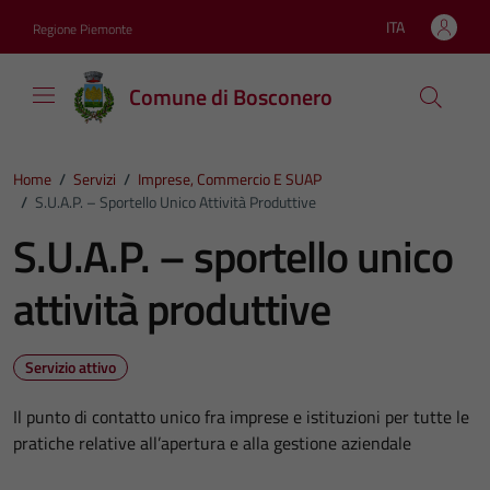
Vai ai contenuti
Vai al footer
ITA
Regione Piemonte
Lingua attiva:
Comune di Bosconero
Home
/
Servizi
/
Imprese, Commercio E SUAP
/
S.U.A.P. – Sportello Unico Attività Produttive
S.U.A.P. – sportello unico
attività produttive
Servizio attivo
Il punto di contatto unico fra imprese e istituzioni per tutte le
pratiche relative all’apertura e alla gestione aziendale