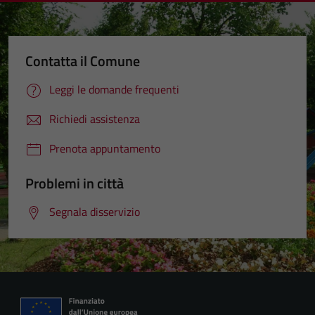
Contatta il Comune
Leggi le domande frequenti
Richiedi assistenza
Prenota appuntamento
Problemi in città
Segnala disservizio
Tecnici
Questi cookie
sono necessari
per il
funzionamento