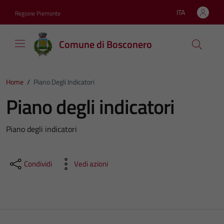
Vai ai contenuti
Vai al footer
ITA
Regione Piemonte
Lingua attiva:
Comune di Bosconero
Home
/
Piano Degli Indicatori
Piano degli indicatori
Piano degli indicatori
Condividi
Vedi azioni