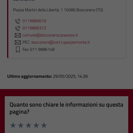
Piazza Martiri della Libertà, 1 10080 Bosconero (TO)
0119889616
0119889372
comune@bosconerocanavese.it
PEC:
bosconero@cert.ruparpiemonte.it
Fax: 011 9886148
Ultimo aggiornamento:
29/05/2025, 14:39
Quanto sono chiare le informazioni su questa
pagina?
Valuta 1 stelle su 5
Valuta 2 stelle su 5
Valuta 3 stelle su 5
Valuta 4 stelle su 5
Valuta 5 stelle su 5