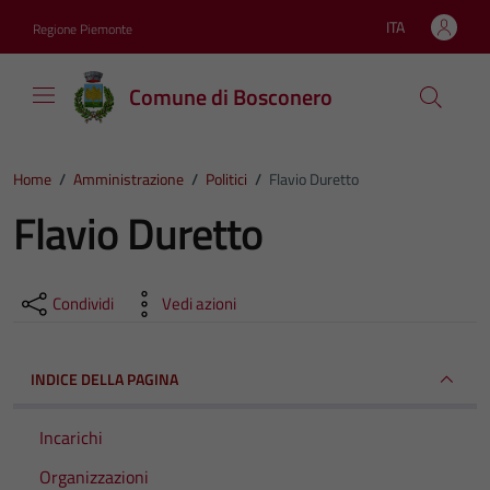
Vai ai contenuti
Vai al footer
ITA
Regione Piemonte
Lingua attiva:
Comune di Bosconero
Home
/
Amministrazione
/
Politici
/
Flavio Duretto
Flavio Duretto
Condividi
Vedi azioni
INDICE DELLA PAGINA
Incarichi
Organizzazioni