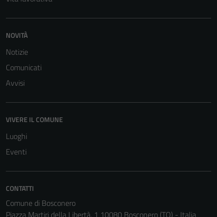
NOVITÀ
Notizie
Comunicati
Avvisi
VIVERE IL COMUNE
Luoghi
Eventi
Tecnici
Questi cookie
CONTATTI
sono necessari
Comune di Bosconero
per il
Piazza Martiri della Libertà, 1 10080 Bosconero (TO) - Italia