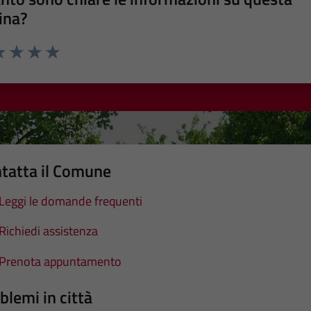
ina?
a 1 stelle su 5
luta 2 stelle su 5
Valuta 3 stelle su 5
Valuta 4 stelle su 5
Valuta 5 stelle su 5
tatta il Comune
Leggi le domande frequenti
Richiedi assistenza
Prenota appuntamento
blemi in città