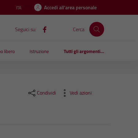
Accedi all'area personale
ITA
Lingua attiva:
Seguici su:
Cerca
o libero
Istruzione
Tutti gli argomenti...
Condividi
Vedi azioni