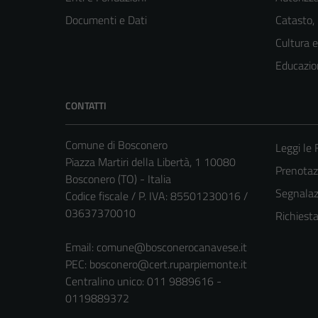
Documenti e Dati
Catasto,
Cultura 
Educazio
CONTATTI
Comune di Bosconero
Leggi le
Piazza Martiri della Libertà, 1 10080
Prenota
Bosconero (TO) - Italia
Segnalazi
Codice fiscale / P. IVA: 85501230016 /
03637370010
Richiest
Email:
comune@bosconerocanavese.it
PEC:
bosconero@cert.ruparpiemonte.it
Centralino unico: 011 9889616 -
0119889372