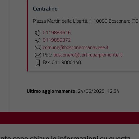
Centralino
Piazza Martiri della Libertà, 1 10080 Bosconero (TO
0119889616
0119889372
comune@bosconerocanavese.it
PEC:
bosconero@cert.ruparpiemonte.it
Fax: 011 9886148
Ultimo aggiornamento:
24/06/2025, 12:54
nto sono chiare le informazioni su questa