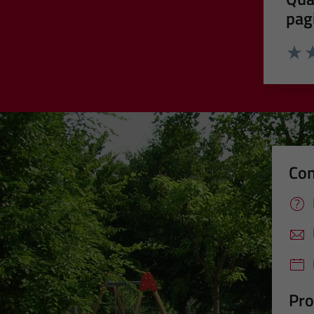
pag
Valut
Va
Con
Pro