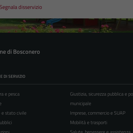
Segnala disservizio
e di Bosconero
E DI SERVIZIO
ra e pesca
Giustizia, sicurezza pubblica e po
e
municipale
e stato civile
Imprese, commercio e SUAP
ubblici
Mobilità e trasporti
zioni
Salute, benessere e assistenza