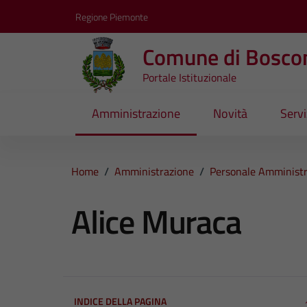
Vai ai contenuti
Vai al footer
Regione Piemonte
Comune di Bosco
Portale Istituzionale
Amministrazione
Novità
Servi
Home
/
Amministrazione
/
Personale Amministr
Alice Muraca
INDICE DELLA PAGINA