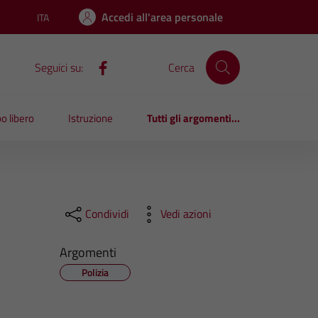
Accedi all'area personale
ITA
Lingua attiva:
Seguici su:
Cerca
o libero
Istruzione
Tutti gli argomenti...
Condividi
Vedi azioni
Argomenti
Polizia