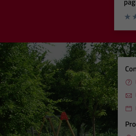
pag
Valut
Va
Con
Pro