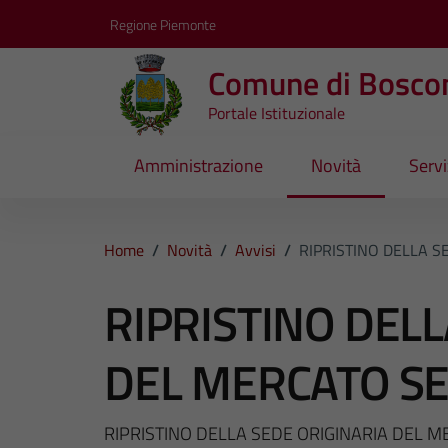
Vai ai contenuti
Vai al footer
Regione Piemonte
Comune di Bosco
Portale Istituzionale
Amministrazione
Novità
Servi
Home
/
Novità
/
Avvisi
/
RIPRISTINO DELLA 
RIPRISTINO DELL
DEL MERCATO S
RIPRISTINO DELLA SEDE ORIGINARIA DEL M