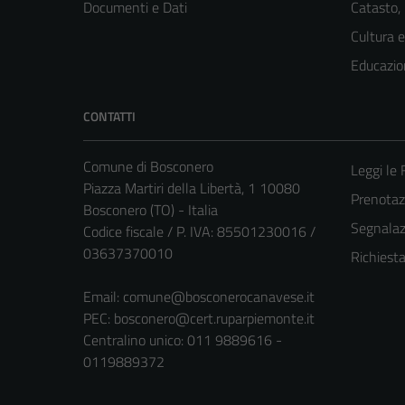
Documenti e Dati
Catasto,
Cultura 
Educazio
CONTATTI
Comune di Bosconero
Leggi le
Piazza Martiri della Libertà, 1 10080
Prenota
Bosconero (TO) - Italia
Segnalazi
Codice fiscale / P. IVA: 85501230016 /
03637370010
Richiest
Email:
comune@bosconerocanavese.it
PEC:
bosconero@cert.ruparpiemonte.it
Centralino unico: 011 9889616 -
0119889372