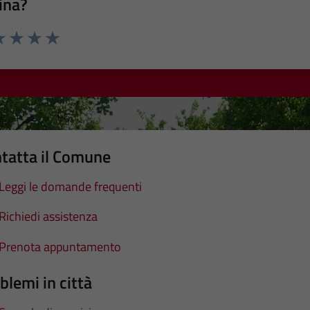
ina?
a 1 stelle su 5
luta 2 stelle su 5
Valuta 3 stelle su 5
Valuta 4 stelle su 5
Valuta 5 stelle su 5
tatta il Comune
Leggi le domande frequenti
Richiedi assistenza
Prenota appuntamento
blemi in città