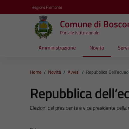
Vai ai contenuti
Vai al footer
Regione Piemonte
Comune di Bosco
Portale Istituzionale
Amministrazione
Novità
Servi
Home
/
Novità
/
Avvisi
/
Repubblica Dell’ecuad
Repubblica dell’e
Elezioni del presidente e vice presidente della