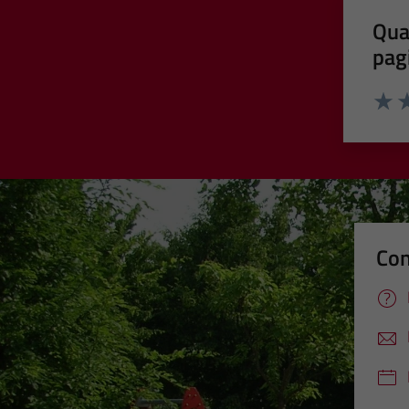
Qua
pag
Valut
Va
Con