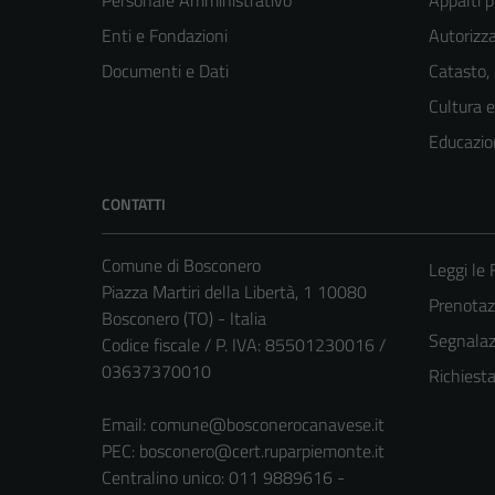
Personale Amministrativo
Appalti p
Enti e Fondazioni
Autorizza
Documenti e Dati
Catasto,
Cultura 
Educazio
CONTATTI
Comune di Bosconero
Leggi le
Piazza Martiri della Libertà, 1 10080
Prenota
Bosconero (TO) - Italia
Segnalazi
Codice fiscale / P. IVA: 85501230016 /
03637370010
Richiest
Email:
comune@bosconerocanavese.it
PEC:
bosconero@cert.ruparpiemonte.it
Centralino unico: 011 9889616 -