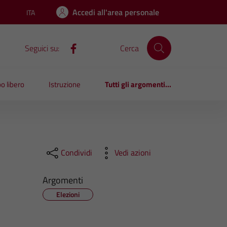
Accedi all'area personale
ITA
Lingua attiva:
Seguici su:
Cerca
o libero
Istruzione
Tutti gli argomenti...
Condividi
Vedi azioni
Argomenti
Elezioni