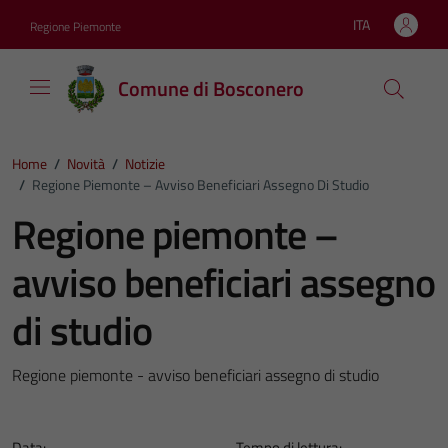
Vai ai contenuti
Vai al footer
ITA
Regione Piemonte
Lingua attiva:
Comune di Bosconero
Home
/
Novità
/
Notizie
/
Regione Piemonte – Avviso Beneficiari Assegno Di Studio
Regione piemonte –
avviso beneficiari assegno
di studio
Regione piemonte - avviso beneficiari assegno di studio
Data:
Tempo di lettura: