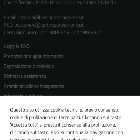
funzionamento
Codice fiscale / P. IVA: 85501230016 / 03637370010
del sito e non
possono
Email:
comune@bosconerocanavese.it
essere
PEC:
bosconero@cert.ruparpiemonte.it
disabilitati.
Centralino unico: 011 9889616 - 0119889372
Questi cookie
Leggi le FAQ
non raccolgono
informazioni
Prenotazione appuntamento
personali.
Segnalazione disservizio
Richiesta assistenza
Amministrazione trasparente
Informativa privacy
Cookie Policy
Questo sito utilizza cookie tecnici e, previo consenso,
Note legali
cookie di profilazione di terze parti. Cliccando sul tasto
'Accetta tutti' si presta il consenso alla profilazione,
Dichiarazione di accessibilità
cliccando sul tasto 'Esci' si continua la navigazione con i
Piano di miglioramento del sito
soli cookie tecnici.
Link alla cookie policy