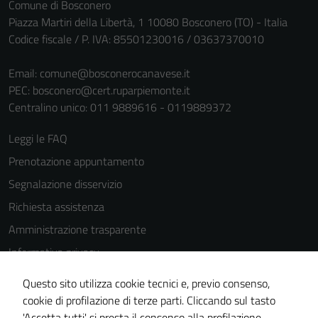
per il
Comune di Bosconero
funzionamento
Piazza Martiri della Libertà, 1 10080 Bosconero (TO) - Italia
del sito e non
Codice fiscale / P. IVA: 85501230016 / 03637370010
possono
essere
Email:
comune@bosconerocanavese.it
disabilitati.
PEC:
bosconero@cert.ruparpiemonte.it
Questi cookie
Centralino unico: 011 9889616 - 0119889372
non raccolgono
Leggi le FAQ
informazioni
personali.
Prenotazione appuntamento
Segnalazione disservizio
Richiesta assistenza
Amministrazione trasparente
Informativa privacy
Cookie Policy
Questo sito utilizza cookie tecnici e, previo consenso,
Note legali
cookie di profilazione di terze parti. Cliccando sul tasto
'Accetta tutti' si presta il consenso alla profilazione,