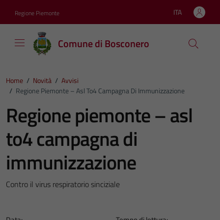
Vai ai contenuti
Vai al footer
ITA
Regione Piemonte
Lingua attiva:
Comune di Bosconero
Home
/
Novità
/
Avvisi
/
Regione Piemonte – Asl To4 Campagna Di Immunizzazione
Regione piemonte – asl
to4 campagna di
immunizzazione
Contro il virus respiratorio sinciziale
Data:
Tempo di lettura: