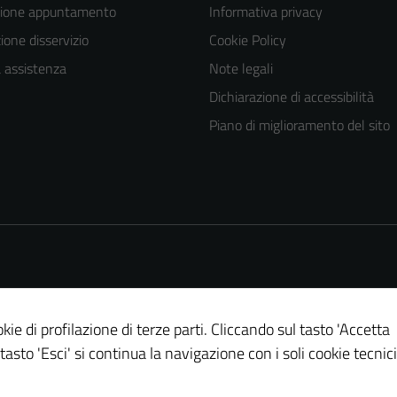
zione appuntamento
Informativa privacy
one disservizio
Cookie Policy
a assistenza
Note legali
Dichiarazione di accessibilità
Piano di miglioramento del sito
kie di profilazione di terze parti. Cliccando sul tasto 'Accetta
 tasto 'Esci' si continua la navigazione con i soli cookie tecnici
Tecnici
Questi cookie