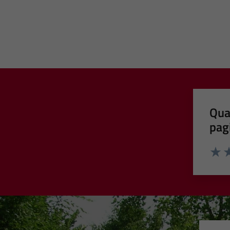
Qua
pag
Valut
Va