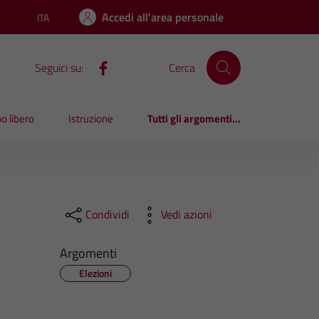
Accedi all'area personale
ITA
Lingua attiva:
Seguici su:
Cerca
o libero
Istruzione
Tutti gli argomenti...
Condividi
Vedi azioni
Argomenti
Elezioni