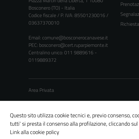
Piazza Martiri della Libertà, 1 10080
Prenota
Bosconero (TO) - Italia
Segnalazi
Codice fiscale / P. IVA: 85501230016 /
03637370010
Richiest
Email:
comune@bosconerocanavese.it
PEC:
bosconero@cert.ruparpiemonte.it
Centralino unico: 011 9889616 -
0119889372
Area Privata
Questo sito utilizza cookie tecnici e, previo consenso, coo
tutti' si presta il consenso alla profilazione, cliccando sul
Credits: ©
Technical Design s.r.l.
Link alla cookie policy