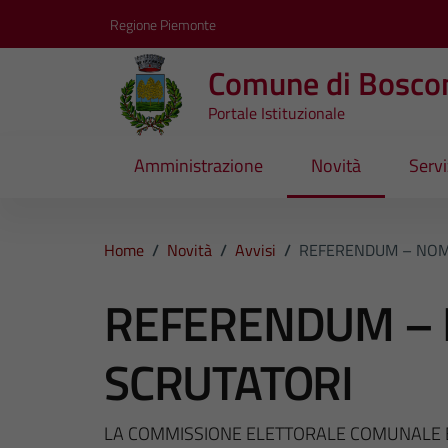
Vai ai contenuti
Vai al footer
Regione Piemonte
Comune di Bosco
Portale Istituzionale
Amministrazione
Novità
Servi
Home
/
Novità
/
Avvisi
/
REFERENDUM – NOM
REFERENDUM –
SCRUTATORI
LA COMMISSIONE ELETTORALE COMUNALE E