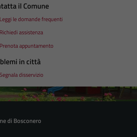
tatta il Comune
Leggi le domande frequenti
Richiedi assistenza
Prenota appuntamento
blemi in città
Segnala disservizio
e di Bosconero