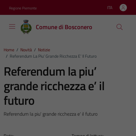
Vai ai contenuti
Vai al footer
ITA
Regione Piemonte
Lingua attiva:
Comune di Bosconero
Home
/
Novità
/
Notizie
/
Referendum La Piu’ Grande Ricchezza E’ Il Futuro
Referendum la piu’
grande ricchezza e’ il
futuro
Referendum la piu' grande ricchezza e' il futuro
Data:
Tempo di lettura: