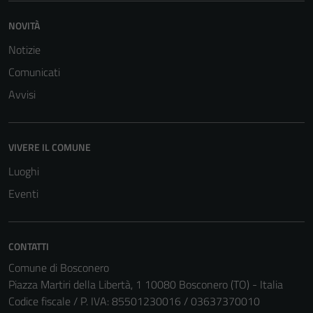
NOVITÀ
Notizie
Comunicati
Avvisi
VIVERE IL COMUNE
Luoghi
Eventi
Tecnici
CONTATTI
Questi cookie
Comune di Bosconero
sono necessari
Piazza Martiri della Libertà, 1 10080 Bosconero (TO) - Italia
per il
Codice fiscale / P. IVA: 85501230016 / 03637370010
funzionamento