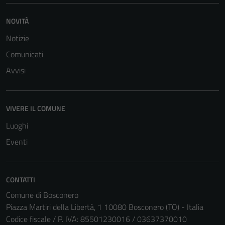
NOVITÀ
Notizie
Comunicati
Tecnici
Avvisi
Questi cookie
sono necessari
per il
VIVERE IL COMUNE
funzionamento
del sito e non
Luoghi
possono
Eventi
essere
disabilitati.
Questi cookie
CONTATTI
non raccolgono
Comune di Bosconero
informazioni
Piazza Martiri della Libertà, 1 10080 Bosconero (TO) - Italia
personali.
Codice fiscale / P. IVA: 85501230016 / 03637370010