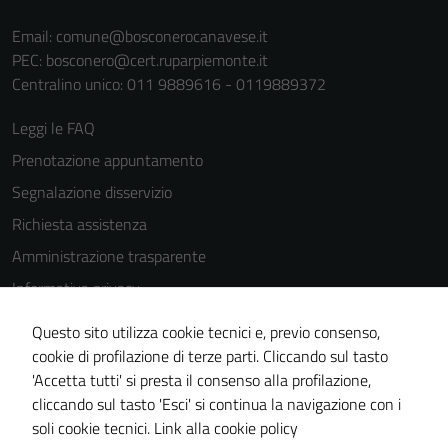
Email:
comune@bosconerocanavese.it
PEC:
bosconero@cert.ruparpiemonte.it
Centralino unico: 011 9889616 - 0119889372
Leggi le FAQ
Prenotazione appuntamento
Segnalazione disservizio
Richiesta assistenza
Amministrazione trasparente
Informativa privacy
Cookie Policy
Questo sito utilizza cookie tecnici e, previo consenso,
Note legali
cookie di profilazione di terze parti. Cliccando sul tasto
'Accetta tutti' si presta il consenso alla profilazione,
Dichiarazione di accessibilità
cliccando sul tasto 'Esci' si continua la navigazione con i
Piano di miglioramento del sito
soli cookie tecnici.
Link alla cookie policy