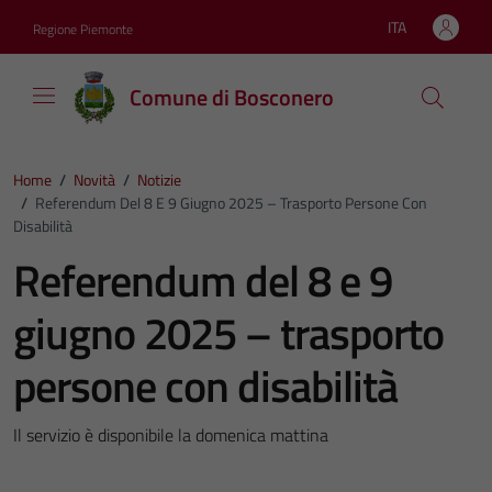
Vai ai contenuti
Vai al footer
ITA
Regione Piemonte
Lingua attiva:
Comune di Bosconero
Home
/
Novità
/
Notizie
/
Referendum Del 8 E 9 Giugno 2025 – Trasporto Persone Con
Disabilità
Referendum del 8 e 9
giugno 2025 – trasporto
persone con disabilità
Il servizio è disponibile la domenica mattina