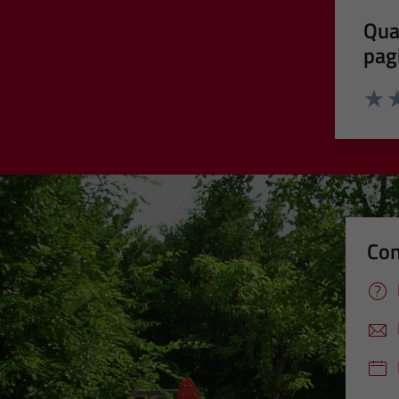
Qua
pag
Valut
Va
Con