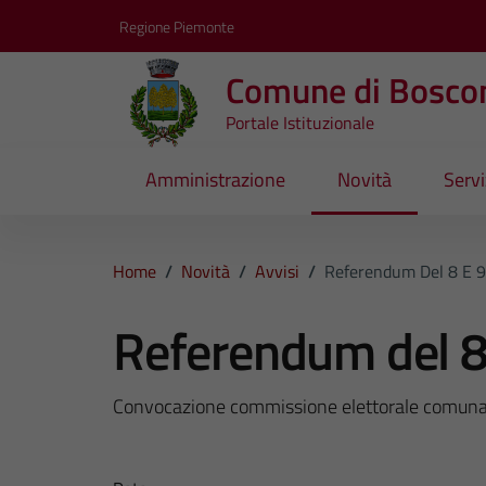
Vai ai contenuti
Vai al footer
Regione Piemonte
Comune di Bosco
Portale Istituzionale
Amministrazione
Novità
Servi
Home
/
Novità
/
Avvisi
/
Referendum Del 8 E 
Referendum del 8
Convocazione commissione elettorale comuna