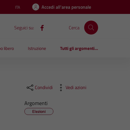
Accedi all'area personale
ITA
Lingua attiva:
Seguici su:
Cerca
o libero
Istruzione
Tutti gli argomenti...
Condividi
Vedi azioni
Argomenti
Elezioni