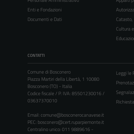
Personale Amministrativo
Appalti p
Enti e Fondazioni
Autorizza
Documenti e Dati
Catasto,
Cultura 
Educazio
CONTATTI
Comune di Bosconero
Leggi le
Piazza Martiri della Libertà, 1 10080
Prenota
Bosconero (TO) - Italia
Segnalazi
Codice fiscale / P. IVA: 85501230016 /
03637370010
Richiest
Email:
comune@bosconerocanavese.it
PEC:
bosconero@cert.ruparpiemonte.it
Centralino unico: 011 9889616 -