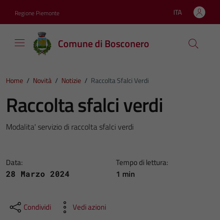
Vai ai contenuti
Vai al footer
ITA
Regione Piemonte
Lingua attiva:
Comune di Bosconero
Home
/
Novità
/
Notizie
/
Raccolta Sfalci Verdi
Raccolta sfalci verdi
Modalita' servizio di raccolta sfalci verdi
Data:
Tempo di lettura:
1 min
28 Marzo 2024
Condividi
Vedi azioni