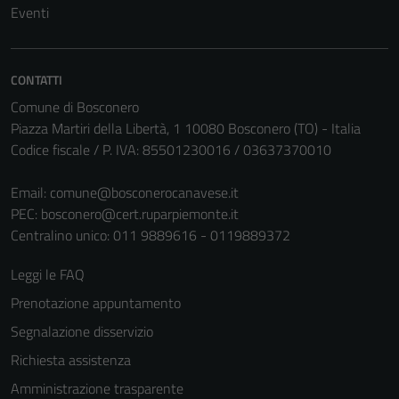
Eventi
Questi cookie
sono necessari
per il
funzionamento
CONTATTI
del sito e non
Comune di Bosconero
possono
Piazza Martiri della Libertà, 1 10080 Bosconero (TO) - Italia
essere
Codice fiscale / P. IVA: 85501230016 / 03637370010
disabilitati.
Questi cookie
Email:
comune@bosconerocanavese.it
non raccolgono
PEC:
bosconero@cert.ruparpiemonte.it
informazioni
Centralino unico: 011 9889616 - 0119889372
personali.
Leggi le FAQ
Prenotazione appuntamento
Segnalazione disservizio
Richiesta assistenza
Amministrazione trasparente