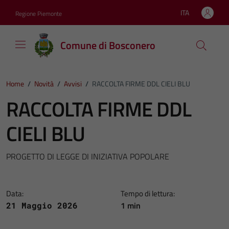
Vai ai contenuti
Vai al footer
ITA
Regione Piemonte
Lingua attiva:
Comune di Bosconero
Home
/
Novità
/
Avvisi
/
RACCOLTA FIRME DDL CIELI BLU
RACCOLTA FIRME DDL
CIELI BLU
PROGETTO DI LEGGE DI INIZIATIVA POPOLARE
Data:
Tempo di lettura:
1 min
21 Maggio 2026