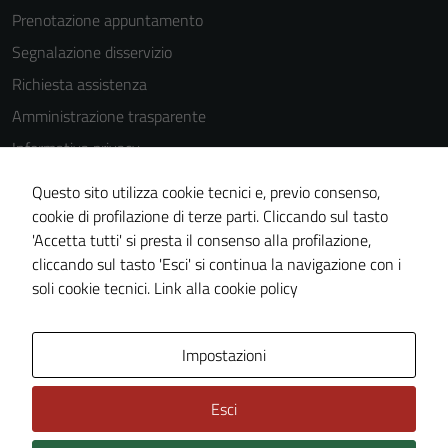
Prenotazione appuntamento
disabilitati.
Questi cookie
Segnalazione disservizio
non raccolgono
Richiesta assistenza
informazioni
Amministrazione trasparente
personali.
Informativa privacy
Cookie Policy
Questo sito utilizza cookie tecnici e, previo consenso,
Note legali
cookie di profilazione di terze parti. Cliccando sul tasto
'Accetta tutti' si presta il consenso alla profilazione,
Dichiarazione di accessibilità
cliccando sul tasto 'Esci' si continua la navigazione con i
Piano di miglioramento del sito
soli cookie tecnici.
Link alla cookie policy
Area Privata
Impostazioni
Esci