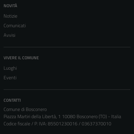
NOVITÀ
Notizie
Comunicati
Tecnici
Avvisi
Questi cookie
sono necessari
per il
VIVERE IL COMUNE
funzionamento
Luoghi
del sito e non
possono
Eventi
essere
disabilitati.
Questi cookie
CONTATTI
non raccolgono
Comune di Bosconero
informazioni
Piazza Martiri della Libertà, 1 10080 Bosconero (TO) - Italia
personali.
Codice fiscale / P. IVA: 85501230016 / 03637370010