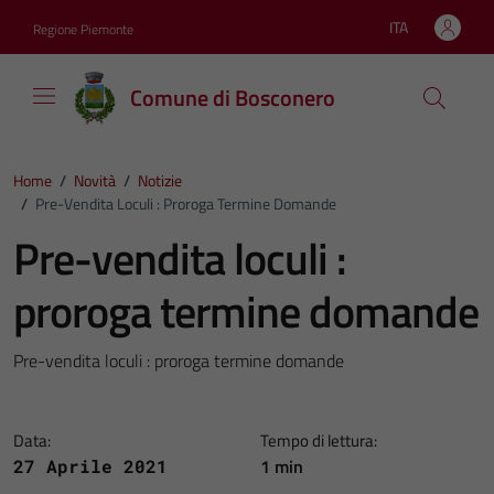
Vai ai contenuti
Vai al footer
ITA
Regione Piemonte
Lingua attiva:
Comune di Bosconero
Home
/
Novità
/
Notizie
/
Pre-Vendita Loculi : Proroga Termine Domande
Pre-vendita loculi :
proroga termine domande
Pre-vendita loculi : proroga termine domande
Data:
Tempo di lettura:
1 min
27 Aprile 2021