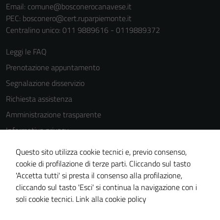
Email:
comune@bosconerocanavese.it
PEC:
bosconero@cert.ruparpiemonte.it
Centralino unico: 011 9889616 - 0119889372
Leggi le FAQ
Prenotazione appuntamento
Segnalazione disservizio
Richiesta assistenza
Amministrazione trasparente
Informativa privacy
Cookie Policy
Questo sito utilizza cookie tecnici e, previo consenso,
Note legali
cookie di profilazione di terze parti. Cliccando sul tasto
'Accetta tutti' si presta il consenso alla profilazione,
Dichiarazione di accessibilità
cliccando sul tasto 'Esci' si continua la navigazione con i
Piano di miglioramento del sito
soli cookie tecnici.
Link alla cookie policy