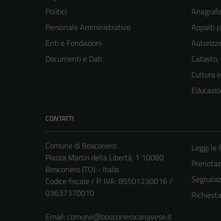
Politici
Anagrafe 
Personale Amministrativo
Appalti p
Enti e Fondazioni
Autorizza
Documenti e Dati
Catasto,
Cultura 
Educazio
CONTATTI
Comune di Bosconero
Leggi le
Piazza Martiri della Libertà, 1 10080
Prenota
Bosconero (TO) - Italia
Segnalazi
Codice fiscale / P. IVA: 85501230016 /
03637370010
Richiest
Email:
comune@bosconerocanavese.it