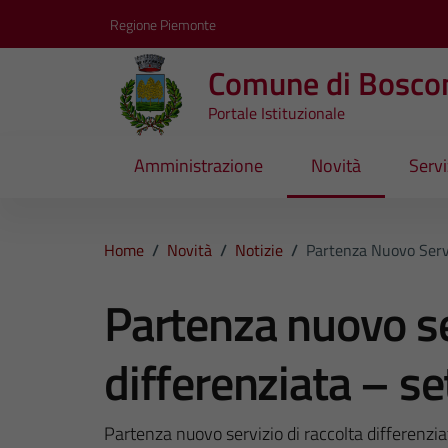
Vai ai contenuti
Vai al footer
Regione Piemonte
Comune di Bosco
Portale Istituzionale
Amministrazione
Novità
Servi
Home
/
Novità
/
Notizie
/
Partenza Nuovo Serv
Partenza nuovo ser
differenziata – 
Partenza nuovo servizio di raccolta differenz