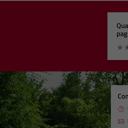
Qua
pag
Valut
Va
Con