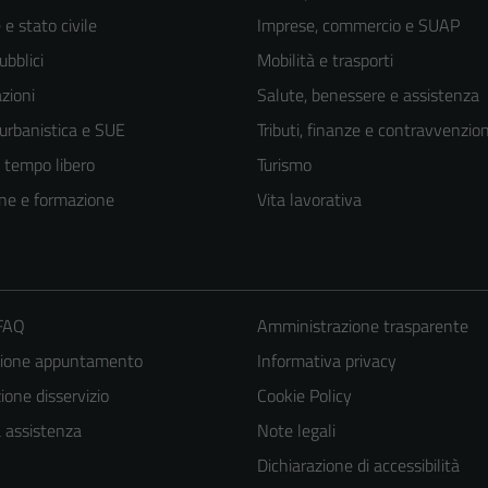
e stato civile
Imprese, commercio e SUAP
ubblici
Mobilità e trasporti
zioni
Salute, benessere e assistenza
 urbanistica e SUE
Tributi, finanze e contravvenzion
e tempo libero
Turismo
ne e formazione
Vita lavorativa
 FAQ
Amministrazione trasparente
zione appuntamento
Informativa privacy
Tecnici
one disservizio
Cookie Policy
Questi cookie
a assistenza
Note legali
sono necessari
per il
Dichiarazione di accessibilità