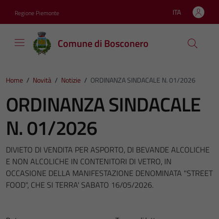
Vai ai contenuti
Vai al footer
ITA
Regione Piemonte
Lingua attiva:
Comune di Bosconero
Home
/
Novità
/
Notizie
/
ORDINANZA SINDACALE N. 01/2026
ORDINANZA SINDACALE
N. 01/2026
DIVIETO DI VENDITA PER ASPORTO, DI BEVANDE ALCOLICHE
E NON ALCOLICHE IN CONTENITORI DI VETRO, IN
OCCASIONE DELLA MANIFESTAZIONE DENOMINATA "STREET
FOOD", CHE SI TERRA' SABATO 16/05/2026.