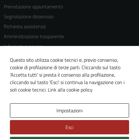
Prenotazione appuntamento
disabilitati.
Questi cookie
Segnalazione disservizio
non raccolgono
Richiesta assistenza
informazioni
Amministrazione trasparente
personali.
Informativa privacy
Cookie Policy
Questo sito utilizza cookie tecnici e, previo consenso,
Note legali
cookie di profilazione di terze parti. Cliccando sul tasto
'Accetta tutti' si presta il consenso alla profilazione,
Dichiarazione di accessibilità
cliccando sul tasto 'Esci' si continua la navigazione con i
Piano di miglioramento del sito
soli cookie tecnici.
Link alla cookie policy
Area Privata
Impostazioni
Esci