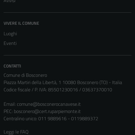
Avvisi
VIVERE IL COMUNE
Luoghi
Eventi
CONTATTI
Comune di Bosconero
Piazza Martiri della Libertà, 1 10080 Bosconero (TO) - Italia
Tecnici
Codice fiscale / P. IVA: 85501230016 / 03637370010
Questi cookie
sono necessari
Email:
comune@bosconerocanavese.it
per il
PEC:
bosconero@cert.ruparpiemonte.it
funzionamento
Centralino unico: 011 9889616 - 0119889372
del sito e non
possono
Leggi le FAQ
essere