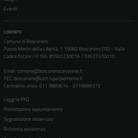
Eventi
CONTATTI
Comune di Bosconero
Piazza Martiri della Libertà, 1 10080 Bosconero (TO) - Italia
Codice fiscale / P. IVA: 85501230016 / 03637370010
Tecnici
Email:
comune@bosconerocanavese.it
Questi cookie
PEC:
bosconero@cert.ruparpiemonte.it
sono necessari
Centralino unico: 011 9889616 - 0119889372
per il
funzionamento
Leggi le FAQ
del sito e non
Prenotazione appuntamento
possono
Segnalazione disservizio
essere
disabilitati.
Richiesta assistenza
Questi cookie