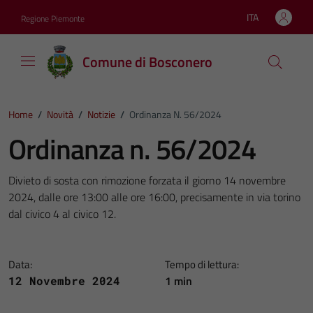
Vai ai contenuti
Vai al footer
ITA
Regione Piemonte
Lingua attiva:
Comune di Bosconero
Home
/
Novità
/
Notizie
/
Ordinanza N. 56/2024
Ordinanza n. 56/2024
Divieto di sosta con rimozione forzata il giorno 14 novembre
2024, dalle ore 13:00 alle ore 16:00, precisamente in via torino
dal civico 4 al civico 12.
Data:
Tempo di lettura:
1 min
12 Novembre 2024