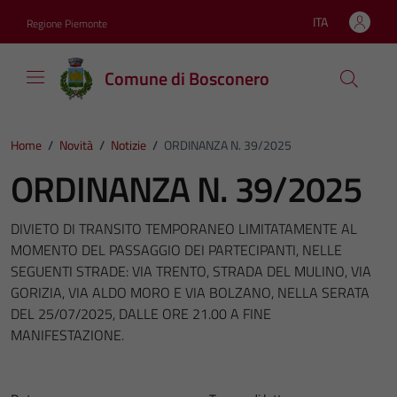
Vai ai contenuti
Vai al footer
ITA
Regione Piemonte
Lingua attiva:
Comune di Bosconero
Home
/
Novità
/
Notizie
/
ORDINANZA N. 39/2025
ORDINANZA N. 39/2025
DIVIETO DI TRANSITO TEMPORANEO LIMITATAMENTE AL
MOMENTO DEL PASSAGGIO DEI PARTECIPANTI, NELLE
SEGUENTI STRADE: VIA TRENTO, STRADA DEL MULINO, VIA
GORIZIA, VIA ALDO MORO E VIA BOLZANO, NELLA SERATA
DEL 25/07/2025, DALLE ORE 21.00 A FINE
MANIFESTAZIONE.