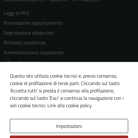
possono
essere
Leggi le FAQ
disabilitati.
Questi cookie
Prenotazione appuntamento
non raccolgono
Segnalazione disservizio
informazioni
Richiesta assistenza
personali.
Amministrazione trasparente
Informativa privacy
Cookie Policy
Questo sito utilizza cookie tecnici e, previo consenso,
Note legali
cookie di profilazione di terze parti. Cliccando sul tasto
'Accetta tutti' si presta il consenso alla profilazione,
Dichiarazione di accessibilità
cliccando sul tasto 'Esci' si continua la navigazione con i
Piano di miglioramento del sito
soli cookie tecnici.
Link alla cookie policy
Area Privata
Impostazioni