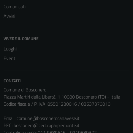
Comunicati
Avvisi
VIVERE IL COMUNE
Luoghi
Eventi
CONTATTI
Comune di Bosconero
Tecnici
Piazza Martiri della Libertà, 1 10080 Bosconero (TO) - Italia
Questi cookie
Codice fiscale / P. IVA: 85501230016 / 03637370010
sono necessari
per il
Email:
comune@bosconerocanavese.it
funzionamento
PEC:
bosconero@cert.ruparpiemonte.it
del sito e non
Centralino unico: 011 9889616 - 0119889372