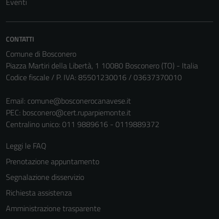
Eventi
CONTATTI
Comune di Bosconero
Piazza Martiri della Libertà, 1 10080 Bosconero (TO) - Italia
Codice fiscale / P. IVA: 85501230016 / 03637370010
Email:
comune@bosconerocanavese.it
Tecnici
PEC:
bosconero@cert.ruparpiemonte.it
Questi cookie
Centralino unico: 011 9889616 - 0119889372
sono necessari
per il
Leggi le FAQ
funzionamento
del sito e non
Prenotazione appuntamento
possono
Segnalazione disservizio
essere
Richiesta assistenza
disabilitati.
Questi cookie
Amministrazione trasparente