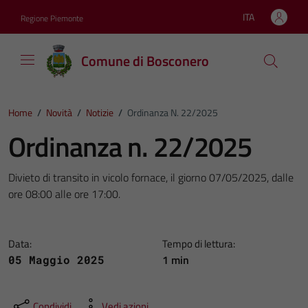
Vai ai contenuti
Vai al footer
ITA
Regione Piemonte
Lingua attiva:
Comune di Bosconero
Home
/
Novità
/
Notizie
/
Ordinanza N. 22/2025
Ordinanza n. 22/2025
Divieto di transito in vicolo fornace, il giorno 07/05/2025, dalle
ore 08:00 alle ore 17:00.
Data:
Tempo di lettura:
1 min
05 Maggio 2025
Condividi
Vedi azioni